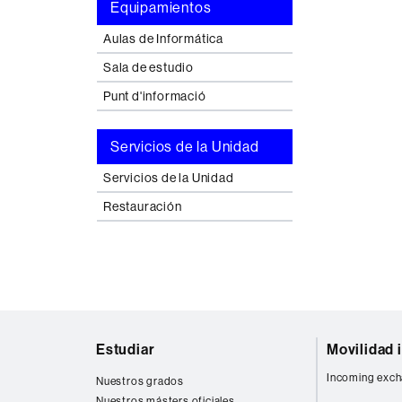
Equipamientos
Aulas de Informática
Sala de estudio
Punt d'informació
Servicios de la Unidad
Servicios de la Unidad
Restauración
Mapa
Estudiar
Movilidad 
web
Incoming exch
Nuestros grados
Nuestros másters oficiales