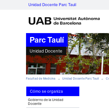
Unidad Docente Parc Taulí
U
A
B
Parc Taulí
Unidad Docente
Facultad de Medicina
Unidad Docente Parc Taulí
C
Cómo se organiza
Gobierno de la Unidad
Docente