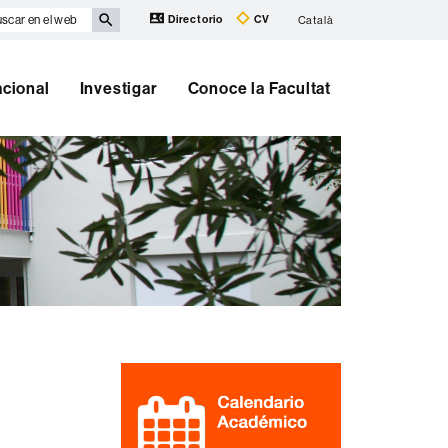
scar
Directorio
CV
Català
eb
acional
Investigar
Conoce la Facultat
Información
complementaria