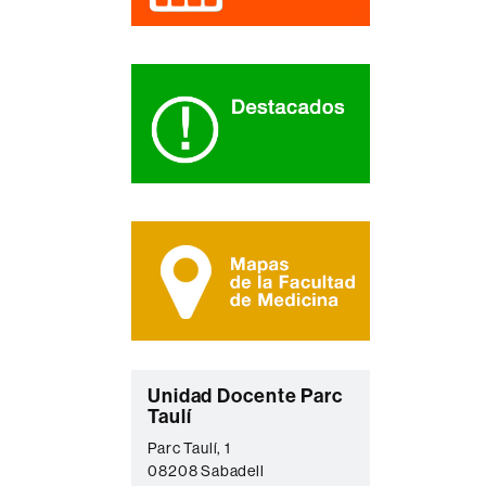
C
Unidad Docente Parc
Taulí
o
Parc Taulí, 1
n
08208 Sabadell