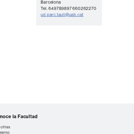
t
Barcelona
Tel. 649789897 660262270
a
ud.parc.tauli@uab.cat
c
t
o
noce la Facultad
 cifras
ierno