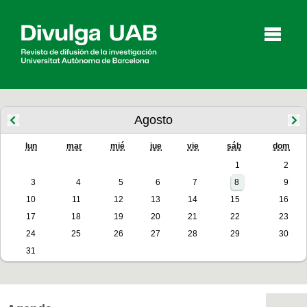
p
a
l
Agosto
lun
mar
mié
jue
vie
sáb
dom
Artículos
Entrevistas
Vídeos
1
2
3
4
5
6
7
8
9
10
11
12
13
14
15
16
Agenda
17
18
19
20
21
22
23
24
25
26
27
28
29
30
31
English
Català
BUSCAR