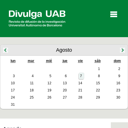
p
a
l
Agosto
lun
mar
mié
jue
vie
sáb
dom
Artículos
Entrevistas
Vídeos
1
2
3
4
5
6
7
8
9
10
11
12
13
14
15
16
Agenda
17
18
19
20
21
22
23
24
25
26
27
28
29
30
31
English
Català
BUSCAR