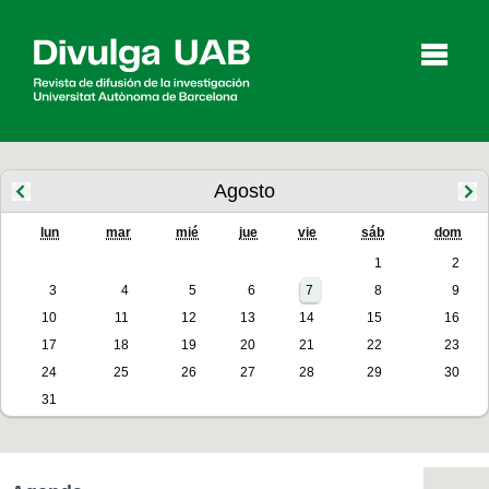
p
a
l
Agosto
lun
mar
mié
jue
vie
sáb
dom
Artículos
Entrevistas
Vídeos
1
2
3
4
5
6
7
8
9
10
11
12
13
14
15
16
Agenda
17
18
19
20
21
22
23
24
25
26
27
28
29
30
31
English
Català
BUSCAR