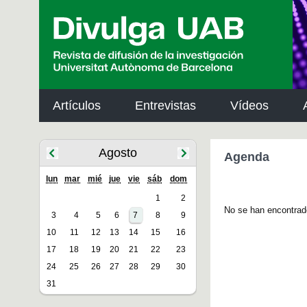
p
a
l
Artículos
Entrevistas
Vídeos
Agosto
Agenda
lun
mar
mié
jue
vie
sáb
dom
1
2
No se han encontrad
3
4
5
6
7
8
9
10
11
12
13
14
15
16
17
18
19
20
21
22
23
24
25
26
27
28
29
30
31