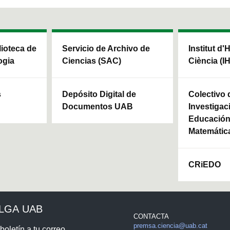
blioteca de
Servicio de Archivo de
Institut d'
ogia
Ciencias (SAC)
Ciència (I
s
Depósito Digital de
Colectivo 
Documentos UAB
Investigac
Educación 
Matemátic
CRiEDO
ULGA UAB
CONTACTA
premsa.ciencia@uab.cat
boletín a tu correo