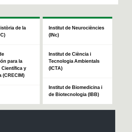
Història de la
Institut de Neurociències
HC)
(INc)
de
Institut de Ciència i
ión para la
Tecnologia Ambientals
Científica y
(ICTA)
a (CRECIM)
Institut de Biomedicina i
de Biotecnologia (IBB)