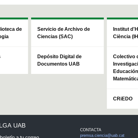
blioteca de
Servicio de Archivo de
Institut d'
ogia
Ciencias (SAC)
Ciència (I
s
Depósito Digital de
Colectivo 
Documentos UAB
Investigac
Educación 
Matemátic
CRiEDO
ULGA UAB
CONTACTA
premsa.ciencia@uab.cat
boletín a tu correo