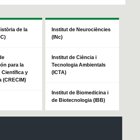
Història de la
Institut de Neurociències
HC)
(INc)
de
Institut de Ciència i
ión para la
Tecnologia Ambientals
Científica y
(ICTA)
a (CRECIM)
Institut de Biomedicina i
de Biotecnologia (IBB)