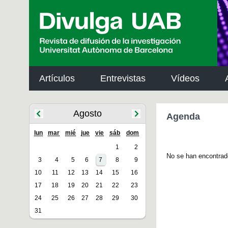
p
a
l
Artículos
Entrevistas
Vídeos
Agosto
Agenda
lun
mar
mié
jue
vie
sáb
dom
1
2
No se han encontrad
3
4
5
6
7
8
9
10
11
12
13
14
15
16
17
18
19
20
21
22
23
24
25
26
27
28
29
30
31