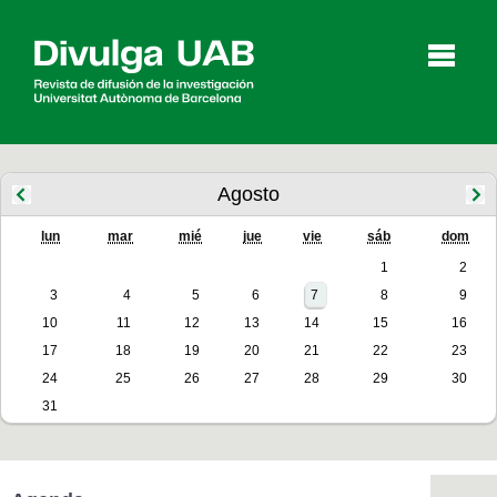
p
a
l
Agosto
lun
mar
mié
jue
vie
sáb
dom
Artículos
Entrevistas
Vídeos
1
2
3
4
5
6
7
8
9
10
11
12
13
14
15
16
Agenda
17
18
19
20
21
22
23
24
25
26
27
28
29
30
31
English
Català
BUSCAR