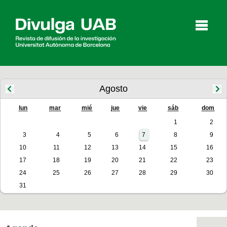
p
a
l
Agosto
lun
mar
mié
jue
vie
sáb
dom
Artículos
Entrevistas
Vídeos
1
2
3
4
5
6
7
8
9
10
11
12
13
14
15
16
Agenda
17
18
19
20
21
22
23
24
25
26
27
28
29
30
31
English
Català
BUSCAR