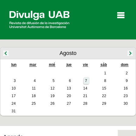
p
a
l
Agosto
lun
mar
mié
jue
vie
sáb
dom
Artículos
Entrevistas
Vídeos
1
2
3
4
5
6
7
8
9
10
11
12
13
14
15
16
Agenda
17
18
19
20
21
22
23
24
25
26
27
28
29
30
31
English
Català
BUSCAR