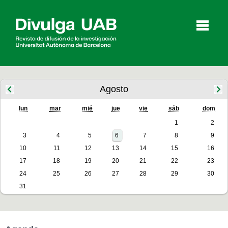
p
a
l
Agosto
lun
mar
mié
jue
vie
sáb
dom
Artículos
Entrevistas
Vídeos
1
2
3
4
5
6
7
8
9
10
11
12
13
14
15
16
Agenda
17
18
19
20
21
22
23
24
25
26
27
28
29
30
31
English
Català
BUSCAR