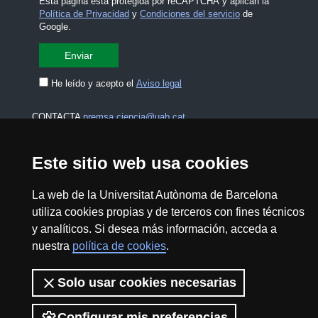
Esta página está protegida por reCAPTCHA y aplican la
Política de Privacidad
y
Condiciones del servicio
de
Google.
He leído y acepto el
Aviso legal
CONTACTA
premsa.ciencia@uab.cat
Aviso legal
Protección de datos
Este sitio web usa cookies
Sobre el web
Accesibilidad web
La web de la Universitat Autònoma de Barcelona
utiliza cookies propias y de terceros con fines técnicos
Mapa del web UAB
y analíticos. Si desea más información, acceda a
nuestra
política de cookies
.
2026 Divulga UAB - Commons Reconocimiento -
No Comercial (CC BY NC) - ISSN: 2014-6388
Solo usar cookies necesarias
View low-bandwidth version
Configurar mis preferencias