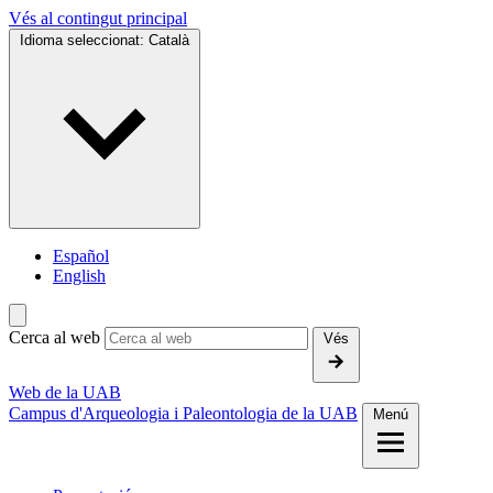
Vés al contingut principal
Idioma seleccionat:
Català
Español
English
Cerca al web
Vés
Web de la UAB
Campus d'Arqueologia i Paleontologia de la UAB
Menú