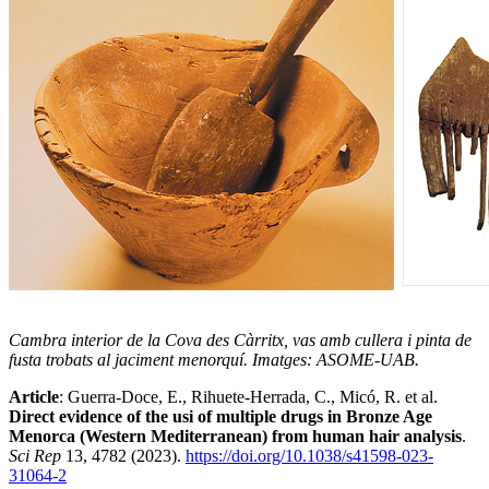
Cambra interior de la Cova des Càrritx, vas amb cullera i pinta de
fusta trobats al jaciment menorquí. Imatges: ASOME-UAB.
Article
:
Guerra-Doce, E., Rihuete-Herrada, C., Micó, R. et al.
Direct evidence of the usi of multiple drugs in Bronze Age
Menorca (Western Mediterranean) from human hair analysis
.
Sci Rep
13, 4782 (2023).
https://doi.org/10.1038/s41598-023-
31064-2