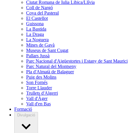
Ciutat Romana de Iulia Libica/Llívia
Coll de Nargó
Cova del Pasteral
El Castellot
Guissona
La Bastida
La Draga
La Noguera
Mines de Gavà
Museus de Sant Cugat
Pallars Jussà
Parc Nacional d'Aigüestortes i Estany de Sant Maurici
Parc Natural del Montseny
Pla d'Almatà de Balaguer
Puig des Molins
Son Fornés
Torre Llauder
Trullets d'Algerri
Vall d'Àger
Vall d'en Bas
Formació
Divulgació