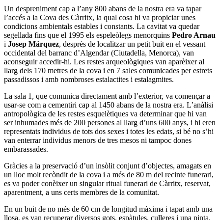
Un despreniment cap a l’any 800 abans de la nostra era va tapar
l’accés a la Cova des Càrritx, la qual cosa hi va propiciar unes
condicions ambientals estables i constants. La cavitat va quedar
segellada fins que el 1995 els espeleòlegs menorquins
Pedro Arnau
i
Josep Márquez
, després de localitzar un petit buit en el vessant
occidental del barranc d’Algendar (Ciutadella, Menorca), van
aconseguir accedir-hi. Les restes arqueològiques van aparèixer al
llarg dels 170 metres de la cova i en 7 sales comunicades per estrets
passadissos i amb nombroses estalactites i estalagmites.
La sala 1, que comunica directament amb l’exterior, va començar a
usar-se com a cementiri cap al 1450 abans de la nostra era. L’anàlisi
antropològica de les restes esquelètiques va determinar que hi van
ser inhumades més de 200 persones al llarg d’uns 600 anys, i hi eren
representats individus de tots dos sexes i totes les edats, si bé no s’hi
van enterrar individus menors de tres mesos ni tampoc dones
embarassades.
Gràcies a la preservació d’un insòlit conjunt d’objectes, amagats en
un lloc molt recòndit de la cova i a més de 80 m del recinte funerari,
es va poder conèixer un singular ritual funerari de Càrritx, reservat,
aparentment, a uns certs membres de la comunitat.
En un buit de no més de 60 cm de longitud màxima i tapat amb una
llosa, es van recuperar diversos gots, espàtules, culleres i una pinta,