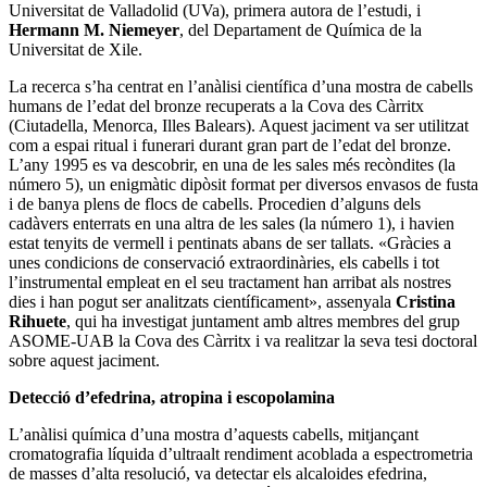
Universitat de Valladolid (UVa), primera autora de l’estudi, i
Hermann M. Niemeyer
, del Departament de Química de la
Universitat de Xile.
La recerca s’ha centrat en l’anàlisi científica d’una mostra de cabells
humans de l’edat del bronze recuperats a la Cova des Càrritx
(Ciutadella, Menorca, Illes Balears). Aquest jaciment va ser utilitzat
com a espai ritual i funerari durant gran part de l’edat del bronze.
L’any 1995 es va descobrir, en una de les sales més recòndites (la
número 5), un enigmàtic dipòsit format per diversos envasos de fusta
i de banya plens de flocs de cabells. Procedien d’alguns dels
cadàvers enterrats en una altra de les sales (la número 1), i havien
estat tenyits de vermell i pentinats abans de ser tallats. «Gràcies a
unes condicions de conservació extraordinàries, els cabells i tot
l’instrumental empleat en el seu tractament han arribat als nostres
dies i han pogut ser analitzats científicament», assenyala
Cristina
Rihuete
, qui ha investigat juntament amb altres membres del grup
ASOME-UAB la Cova des Càrritx i va realitzar la seva tesi doctoral
sobre aquest jaciment.
Detecció d’efedrina, atropina i escopolamina
L’anàlisi química d’una mostra d’aquests cabells, mitjançant
cromatografia líquida d’ultraalt rendiment acoblada a espectrometria
de masses d’alta resolució, va detectar els alcaloides efedrina,