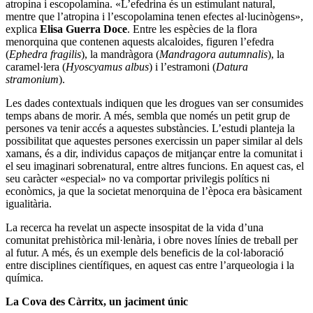
atropina i escopolamina. «L’efedrina és un estimulant natural,
mentre que l’atropina i l’escopolamina tenen efectes al·lucinògens»,
explica
Elisa Guerra Doce
. Entre les espècies de la flora
menorquina que contenen aquests alcaloides, figuren l’efedra
(
Ephedra fragilis
), la mandràgora (
Mandragora autumnalis
), la
caramel·lera (
Hyoscyamus albus
) i l’estramoni (
Datura
stramonium
).
Les dades contextuals indiquen que les drogues van ser consumides
temps abans de morir. A més, sembla que només un petit grup de
persones va tenir accés a aquestes substàncies. L’estudi planteja la
possibilitat que aquestes persones exercissin un paper similar al dels
xamans, és a dir, individus capaços de mitjançar entre la comunitat i
el seu imaginari sobrenatural, entre altres funcions. En aquest cas, el
seu caràcter «especial» no va comportar privilegis polítics ni
econòmics, ja que la societat menorquina de l’època era bàsicament
igualitària.
La recerca ha revelat un aspecte insospitat de la vida d’una
comunitat prehistòrica mil·lenària, i obre noves línies de treball per
al futur. A més, és un exemple dels beneficis de la col·laboració
entre disciplines científiques, en aquest cas entre l’arqueologia i la
química.
La Cova des Càrritx, un jaciment únic