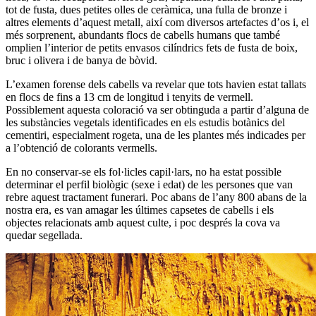
tot de fusta, dues petites olles de ceràmica, una fulla de bronze i
altres elements d’aquest metall, així com diversos artefactes d’os i, el
més sorprenent, abundants flocs de cabells humans que també
omplien l’interior de petits envasos cilíndrics fets de fusta de boix,
bruc i olivera i de banya de bòvid.
L’examen forense dels cabells va revelar que tots havien estat tallats
en flocs de fins a 13 cm de longitud i tenyits de vermell.
Possiblement aquesta coloració va ser obtinguda a partir d’alguna de
les substàncies vegetals identificades en els estudis botànics del
cementiri, especialment rogeta, una de les plantes més indicades per
a l’obtenció de colorants vermells.
En no conservar-se els fol·licles capil·lars, no ha estat possible
determinar el perfil biològic (sexe i edat) de les persones que van
rebre aquest tractament funerari. Poc abans de l’any 800 abans de la
nostra era, es van amagar les últimes capsetes de cabells i els
objectes relacionats amb aquest culte, i poc després la cova va
quedar segellada.