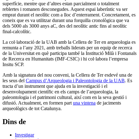
superfície, mentre que d’altres estan parcialment o totalment
reblertes i romanen desconegudes. Aquest espai laberíntic va ser
emprat durant el neolític com a lloc d’enterrament. Concretament, es
coneix que es va utilitzar durant una forquilla cronològica que va
dels 5000 als 3000 anys aC, des del neolític antic fins al neolític
final-calcolític.
La col·laboració de la UAB amb la Cellera de Ter en arqueologia es
remunta a l’any 2021, amb treballs liderats per un equip de recerca
de la Universitat en què participa també la Institució Milà i Fontanals
de Recerca en Humanitats (IMF-CSIC) i hi col·labora l’empresa
Insitu SCP.
Amb la signatura del nou conveni, la Cellera de Ter esdevé una de
les seus del
Campus d’Arqueologia i Paleontologia de la UAB
. Es
tracta d’un instrument que ajuda en la investigació i el
desenvolupament científic en els camps de l’arqueologia, la
paleontologia i el patrimoni cultural, així com en la seva gestió i
difusió. Actualment, en formen part
una vintena
de jaciments
arqueològics de tot Catalunya.
Dins de
Investigar