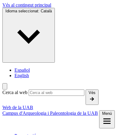
Vés al contingut principal
Idioma seleccionat:
Català
Español
English
Cerca al web
Vés
Web de la UAB
Campus d'Arqueologia i Paleontologia de la UAB
Menú