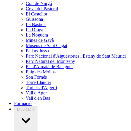
Coll de Nargó
Cova del Pasteral
El Castellot
Guissona
La Bastida
La Draga
La Noguera
Mines de Gavà
Museus de Sant Cugat
Pallars Jussà
Parc Nacional d'Aigüestortes i Estany de Sant Maurici
Parc Natural del Montseny
Pla d'Almatà de Balaguer
Puig des Molins
Son Fornés
Torre Llauder
Trullets d'Algerri
Vall d'Àger
Vall d'en Bas
Formació
Divulgació