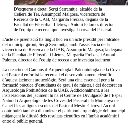
D'esquerra a dreta: Sergi Serramitja, alcalde de la
Cellera de Ter, Assumpció Malgosa, vicerectora de
Recerca de la UAB, Margarita Freixas, degana de la
Facultat de Filosofia i Lletres, i Antoni Palomo, director
de l'equip de recerca que investiga la cova del Pasteral.
L'acte de prsentació ha tingut lloc en un acte presidit per l’alcalde
del municipi gironí, Sergi Serramitja, amb l’assistència de la
vicerectora de Recerca de la UAB, Assumpció Malgosa; la degana
de la Facultat de Filosofia i Lletres, Margarita Freixas, i Antoni
Palomo, director de l’equip de receca que investiga jaciment.
La creació del Campus d’Arqueologia i Paleontologia de la Cova
del Pasteral enfortirà la recerca i el desenvolupament científic
d’aquest jaciment arqueològic. Serà una eina essencial per a la
formació pràctica d’estudiants de grau i de màster, i del doctorat en
Arqueologia Prehistòrica de la UAB. Addicionalment, a les
instal·lacions del jaciment hi ha el Centre de Divulgació de l’Espai
Natural i Arqueològic de les Coves del Pasteral i la Muntanya de
Canet i les antigues escoles del Pasteral Mestre Cicres. L’acord
contribuirà també a dinamitzar el patrimoni arqueològic del municipi
mitjançant la difusió dels resultats científics en l’àmbit acadèmic i
entre el públic general.