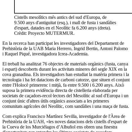
Cistells mesolítics més antics del sud d'Europa, de
9.500 anys d'antiguitat (esq.), i mall de fusta i sandàlies
d'espart, datades en el Neolític fa 6.200 anys (dreta).
Crèdit: Proyecto MUTERMUR.
En la recerca han participat les investigadores del Departament de
Prehistòria de la UAB Maria Herrero, Ingrid Bertin, Antoni Palomo
i Raquel Piqué, investigadora Icrea-Academia.
El treball ha analitzat 76 objectes de materials orgànics (fusta, canya
i espart) descoberts durant les activitats mineres del segle XIX en la
cova granadina. Els investigadors han estudiat la matèria primera i la
tecnologia i ha fet datacions de carboni catorze, que situen el conjunt
entre l'Holocè primerenc i mitjà, fa entre 9.500 i 6.200 anys. Això
suposa la primera evidència directa de cistelleria elaborada per
societats de caçadors-recol·lectors del Mesolític al sud d'Europa i un
conjunt únic d'altres útils orgànics associats a les primeres
comunitats agrícoles del Neolític, com sandàlies i una maça de fusta.
Com explica Francisco Martínez Sevilla, investigador de l'Àrea de
Prehistòria de la UAH,
«
les noves datacions dels cistells d'espart de
la Cueva de los Murciélagos d’Albuñol ens obren una finestra