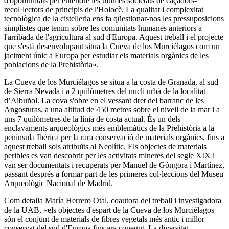
d'oportunitats per entendre les últimes societats de caçadors-
recol·lectors de principis de l'Holocè. La qualitat i complexitat
tecnològica de la cistelleria ens fa qüestionar-nos les pressuposicions
simplistes que tenim sobre les comunitats humanes anteriors a
l'arribada de l'agricultura al sud d'Europa. Aquest treball i el projecte
que s'està desenvolupant situa la Cueva de los Murciélagos com un
jaciment únic a Europa per estudiar els materials orgànics de les
poblacions de la Prehistòria
»
.
La
Cueva de los Murciélagos
se situa a la costa de Granada, al sud
de Sierra Nevada i a 2 quilòmetres del nucli urbà de la localitat
d’Albuñol. La cova s'obre en el vessant dret del barranc de les
Angosturas, a una altitud de 450 metres sobre el nivell de la mar i a
uns 7 quilòmetres de la línia de costa actual. És un dels
enclavaments arqueològics més emblemàtics de la Prehistòria a la
península Ibèrica per la rara conservació de materials orgànics, fins a
aquest treball sols atribuïts al Neolític. Els objectes de materials
peribles es van descobrir per les activitats mineres del segle XIX i
van ser documentats i recuperats per Manuel de Góngora i Martínez,
passant després a formar part de les primeres col·leccions del Museu
Arqueològic Nacional de Madrid.
Com detalla María Herrero Otal, coautora del treball i investigadora
de la UAB,
«
els objectes d'espart de la Cueva de los Murciélagos
són el conjunt de materials de fibres vegetals més antic i millor
conservat del sud d'Europa fins ara conegut. La diversitat