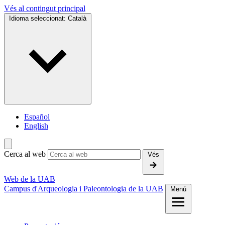
Vés al contingut principal
Idioma seleccionat:
Català
Español
English
Cerca al web
Vés
Web de la UAB
Campus d'Arqueologia i Paleontologia de la UAB
Menú