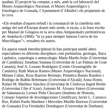
qualitat. El projecte ha comptat, a més, amb la col·laboració del
Museo Arqueológico Nacional, el Museo Arqueológico y
Etnológico de Granada, l’Ajuntament d’Albuñol i els propietaris de
la cova.
«
Els resultats d'aquest treball i la constatació de la cistelleria més
antiga del sud d'Europa donen més sentit, si escau, a la frase escrita
per Manuel de Góngora en la seva obra
Antigüedades prehistóricas
de Andalucía
(1868): “la ya para siempre famosa Cueva de los
Murciélagos”
»
, ressalten els autors.
En aquest estudi interdisciplinari hi han participat també altres
especialistes en diferents disciplines com prehistòria, geologia, física
i química, carpologia o antracologia: María Martín-Seijo (Universitat
de Cantàbria); Jonathan Santana (Universitat de Las Palmas de Gran
Canaria); José A. Lozano Rodríguez (Centre Oceanogràfic de
Canàries); Ruth Maicas Ramos (Museo Arqueológico Nacional);
Miriam Cubas, Rosa Barroso Bermejo, Primitiva Bueno Ramírez i
Rodrigo de Balbín Behrmann (Universitat d'Alcalá); Anna Homs;
Rafael M. Martínez Sánchez (Universitat de Còrdova) Ingrid Bertin
(Universitat Côte d’Azur); Antonio M. Álvarez-Valero (Universitat
de Salamanca); Leonor Peña Chocarro (Instituto de Historia,
Consejo Superior de Investigaciones Científicas); Javier L. Carrasco
Rus, Rubén Pardo Martínez i Mercedes Murillo Barroso (Universitat
de Granada) Eva Fernández Domínguez (Universitat de Durham);