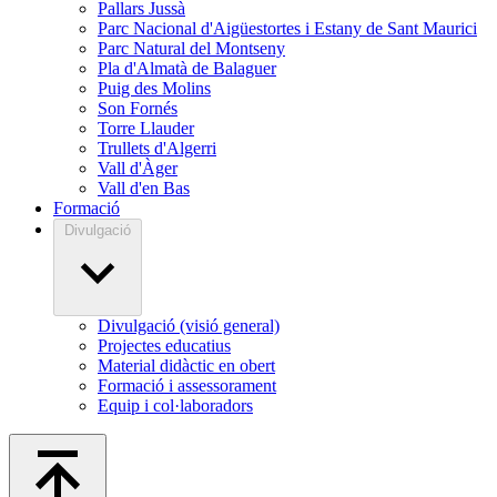
Pallars Jussà
Parc Nacional d'Aigüestortes i Estany de Sant Maurici
Parc Natural del Montseny
Pla d'Almatà de Balaguer
Puig des Molins
Son Fornés
Torre Llauder
Trullets d'Algerri
Vall d'Àger
Vall d'en Bas
Formació
Divulgació
Divulgació (visió general)
Projectes educatius
Material didàctic en obert
Formació i assessorament
Equip i col·laboradors