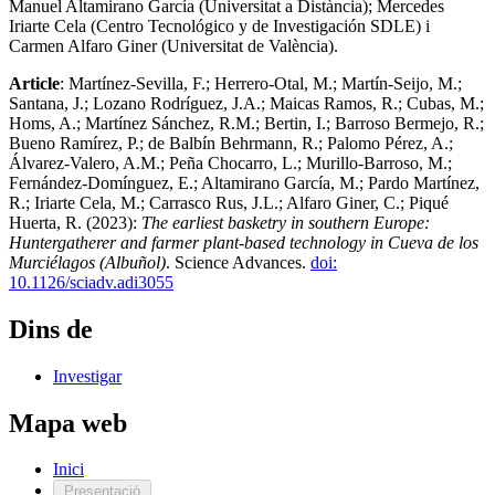
Manuel Altamirano García (Universitat a Distància); Mercedes
Iriarte Cela (Centro Tecnológico y de Investigación SDLE) i
Carmen Alfaro Giner (Universitat de València).
Article
: Martínez-Sevilla, F.; Herrero-Otal, M.; Martín-Seijo, M.;
Santana, J.; Lozano Rodríguez, J.A.; Maicas Ramos, R.; Cubas, M.;
Homs, A.; Martínez Sánchez, R.M.; Bertin, I.; Barroso Bermejo, R.;
Bueno Ramírez, P.; de Balbín Behrmann, R.; Palomo Pérez, A.;
Álvarez-Valero, A.M.; Peña Chocarro, L.; Murillo-Barroso, M.;
Fernández-Domínguez, E.; Altamirano García, M.; Pardo Martínez,
R.; Iriarte Cela, M.; Carrasco Rus, J.L.; Alfaro Giner, C.; Piqué
Huerta, R. (2023):
The earliest basketry in southern Europe:
Huntergatherer and farmer plant-based technology in Cueva de los
Murciélagos (Albuñol)
. Science Advances.
doi:
10.1126/sciadv.adi3055
Dins de
Investigar
Mapa web
Inici
Presentació