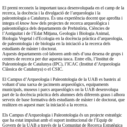
El premi reconeix la important tasca desenvolupada en el camp de la
recerca, la docència i la divulgació de l’arqueologia i la
paleontologia a Catalunya. És una experiència docent que aprofita i
integra el
know how
dels projectes de recerca arqueològica i
paleontològica dels departaments de Prehistòria, Ciències de
l’Antiguitat i de l’Edat Mitjana, Geologia i Biologia Animal,
Biologia Vegetal i d'Ecologia en la docència pràctica d’arqueologia,
de paleontologia i de biologia en la iniciació a la recerca dels
estudiants de màster i doctorat.
Aquests departaments col·laboren amb més d’una desena de grups i
centres de recerca per dur aquesta tasca. Entre ells, l’Institut de
Paleontologia de Catalunya (IPC), l’ICAC (Institut d’Arqueologia
Clàssica de Catalunya) o el CSIC.
El Campus d’Arqueologia i Paleontologia de la UAB es basteix al
voltant d’una xarxa de jaciments arqueològics, equipaments
municipals, museus i parcs arqueològics on la UAB desenvolupa
part de la docència pràctica dels alumnes dels diferents graus i alhora
serveix de base formativa dels estudiants de màster i de doctorat, que
realitzen en aquest marc la iniciació a la recerca.
Els Campus d'Arqueologia i Paleontologia és un projecte estratègic
que ha estat impulsat amb el suport institucional de l’Equip de
Govern de la UAB a través de la Comunitat de Recerca Estratègica