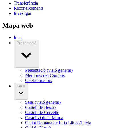
Transferència
Reconeixements
Investigar
Mapa web
Inici
Presentació
Presentació (visió general)
Membres del Campus
Col·laboradors
Seus
Seus (visió general)
Castell de Besora
Castell de Cervelló
Castellví de la Marca
Ciutat Romana de Iulia Libica/Llívia
Coll de Nargó