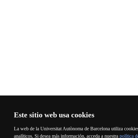
Este sitio web usa cookies
La web de la Universitat Autònoma de Barcelona utiliza cookies 
analíticos. Si desea más información, acceda a nuestra
política 