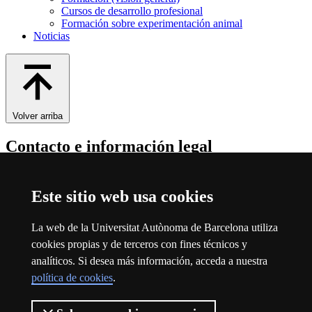
Cursos de desarrollo profesional
Formación sobre experimentación animal
Noticias
Volver arriba
Contacto e información legal
Contacto
Este sitio web usa cookies
Sobre el web
La web de la Universitat Autònoma de Barcelona utiliza
Universitat Autònoma de Barcelona
cookies propias y de terceros con fines técnicos y
Aviso legal
Este enlace se abre en una nueva ventana
analíticos. Si desea más información, acceda a nuestra
Protección de datos
Este enlace se abre en una nueva ventana
política de cookies
.
Sobre el web
Este enlace se abre en una nueva ventana
Accesibilidad web
Este enlace se abre en una nueva ventana