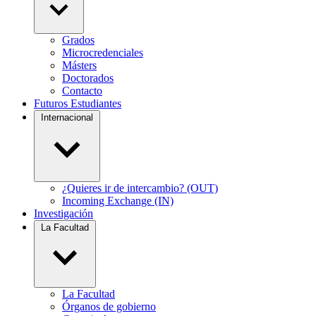
Grados
Microcredenciales
Másters
Doctorados
Contacto
Futuros Estudiantes
Internacional
¿Quieres ir de intercambio? (OUT)
Incoming Exchange (IN)
Investigación
La Facultad
La Facultad
Órganos de gobierno