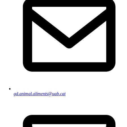
gd.animal.aliments@uab.cat