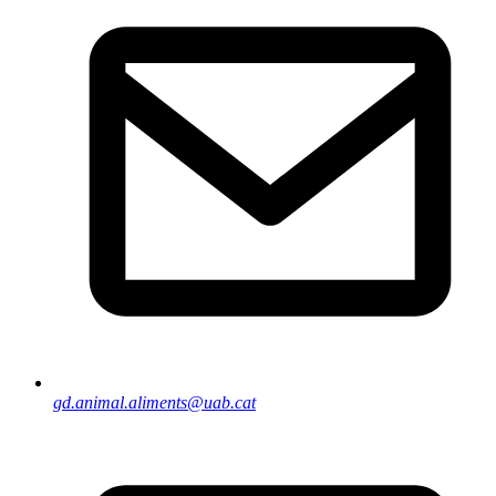
gd.animal.aliments@uab.cat