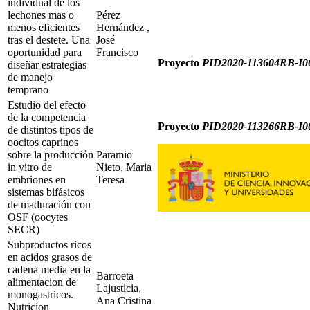
individual de los
lechones mas o
Pérez
menos eficientes
Hernández ,
tras el destete. Una
José
oportunidad para
Francisco
Proyecto
PID2020-113604RB-I0
diseñar estrategias
de manejo
temprano
Estudio del efecto
de la competencia
Proyecto
PID2020-113266RB-I0
de distintos tipos de
oocitos caprinos
sobre la producción
Paramio
in vitro de
Nieto, Maria
embriones en
Teresa
sistemas bifásicos
de maduración con
OSF (oocytes
SECR)
Subproductos ricos
en acidos grasos de
cadena media en la
Barroeta
alimentacion de
Lajusticia,
monogastricos.
Ana Cristina
Nutricion