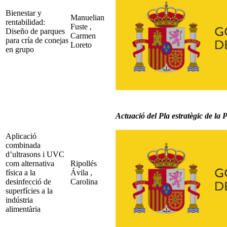
Bienestar y
Manuelian
rentabilidad:
Fuste ,
Diseño de parques
Carmen
para cría de conejas
Loreto
en grupo
Actuació del Pla estratègic de l
Aplicació
combinada
d’ultrasons i UVC
com alternativa
Ripollés
física a la
Ávila ,
desinfecció de
Carolina
superfícies a la
indústria
alimentària