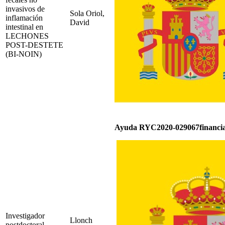
invasivos de
Sola Oriol,
inflamación
David
intestinal en
LECHONES
POST-DESTETE
(BI-NOIN)
Ayuda RYC2020-029067financiad
Investigador
Llonch
postdoctoral