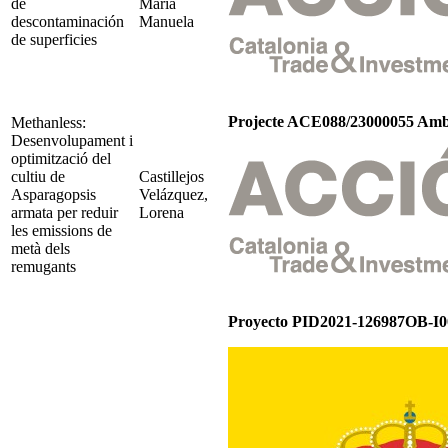
de
María
descontaminación
Manuela
de superficies
Projecte ACE088/23000055 Amb 
Methanless:
Desenvolupament i
optimització del
cultiu de
Castillejos
Asparagopsis
Velázquez,
armata per reduir
Lorena
les emissions de
metà dels
remugants
Proyecto PID2021-126987OB-I0