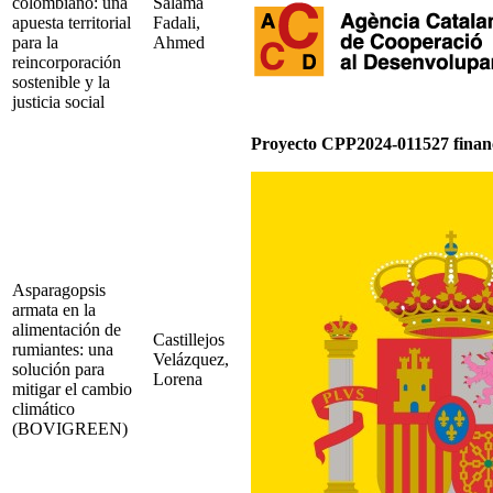
colombiano: una
Salama
apuesta territorial
Fadali,
para la
Ahmed
reincorporación
sostenible y la
justicia social
Proyecto CPP2024-011527 fina
Asparagopsis
armata en la
alimentación de
Castillejos
rumiantes: una
Velázquez,
solución para
Lorena
mitigar el cambio
climático
(BOVIGREEN)