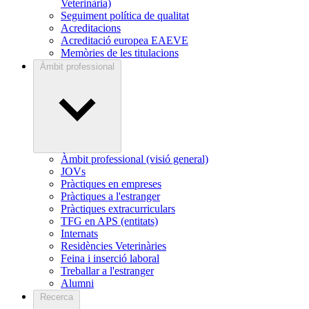
Veterinària)
Seguiment política de qualitat
Acreditacions
Acreditació europea EAEVE
Memòries de les titulacions
Àmbit professional
Àmbit professional (visió general)
JOVs
Pràctiques en empreses
Pràctiques a l'estranger
Pràctiques extracurriculars
TFG en APS (entitats)
Internats
Residències Veterinàries
Feina i inserció laboral
Treballar a l'estranger
Alumni
Recerca