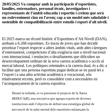
28/05/2025 Va comptar amb la participació d’esportistes,
famílies, entrenadors, personal tècnic, investigadors i
representants de l’àmbit educatiu i esportiu i creiem que serà
un esdeveniment clau en l’avenç cap a un model més saludable i
sostenible de compatibilització entre estudis i esport d’alt nivell.
El 2025 marca un rècord històric d’Esportistes d’Alt Nivell (DAN),
arribant a 6.268 esportistes. Es tracta de joves que han decidit
prioritzar l’esport respecte a altres àmbits vitals, amb altes càrregues
d’entrenament, competicions d’alta exigència tant a nivell nacional
com internacional, i renúncies o desafiaments que dificulten un
desenvolupament ordinari de la seva carrera acadèmica o accés al
mercat laboral. Les polítiques orientades a la carrera dual, és a dir, a
facilitar que una persona esportista pugui dedicar-se en paral·lel a
l’esport i a una altra activitat acadèmica o vocacional, són
relativament recents, però es consoliden com a necessàries en
l’acompanyament de la carrera esportiva.
Durant la trobada, es va presentar el projecte de la Xarxa
HEDUCA(R), una iniciativa que agrupa experts de diverses
institucions amb l’objectiu de definir una estratègia global de
prevenció de la salut mental dels esportistes mitjançant la