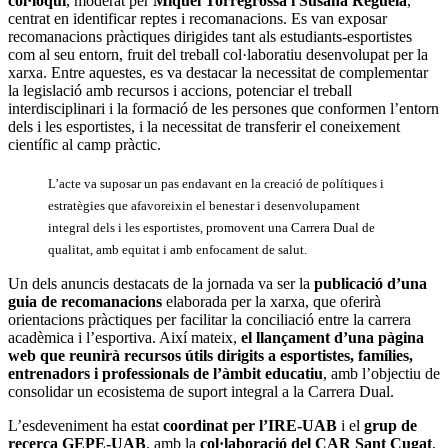
col·loqui
, moderat per
Miquel Torregrossa i Susana Regüela
,
centrat en identificar reptes i recomanacions. Es van exposar
recomanacions pràctiques dirigides tant als estudiants-esportistes
com al seu entorn, fruit del treball col·laboratiu desenvolupat per la
xarxa. Entre aquestes, es va destacar la necessitat de complementar
la legislació amb recursos i accions, potenciar el treball
interdisciplinari i la formació de les persones que conformen l’entorn
dels i les esportistes, i la necessitat de transferir el coneixement
científic al camp pràctic.
L’acte va suposar un pas endavant en la creació de polítiques i
estratègies que afavoreixin el benestar i desenvolupament
integral dels i les esportistes, promovent una Carrera Dual de
qualitat, amb equitat i amb enfocament de salut.
Un dels anuncis destacats de la jornada va ser la
publicació d’una
guia de recomanacions
elaborada per la xarxa, que oferirà
orientacions pràctiques per facilitar la conciliació entre la carrera
acadèmica i l’esportiva. Així mateix,
el llançament d’una pàgina
web que reunirà recursos útils dirigits a esportistes, famílies,
entrenadors i professionals de l’àmbit educatiu
, amb l’objectiu de
consolidar un ecosistema de suport integral a la Carrera Dual.
L’esdeveniment ha estat
coordinat per l’IRE-UAB
i el
grup de
recerca GEPE-UAB
, amb la
col·laboració del CAR Sant Cugat
,