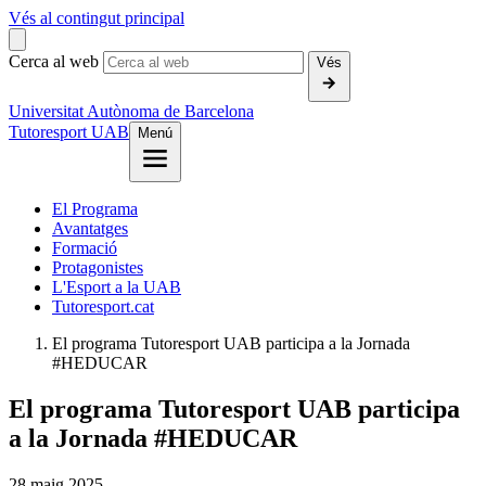
Vés al contingut principal
Cerca al web
Vés
Universitat Autònoma de Barcelona
Tutoresport UAB
Menú
El Programa
Avantatges
Formació
Protagonistes
L'Esport a la UAB
Tutoresport.cat
El programa Tutoresport UAB participa a la Jornada
#HEDUCAR
El programa Tutoresport UAB participa
a la Jornada #HEDUCAR
28
maig
2025