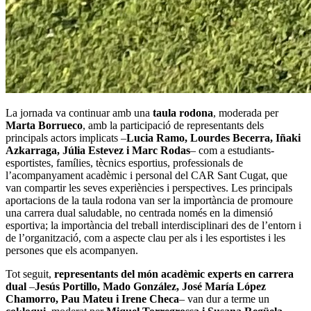
La jornada va continuar amb una
taula rodona
, moderada per
Marta Borrueco
, amb la participació de representants dels
principals actors implicats –
Lucia Ramo, Lourdes Becerra, Iñaki
Azkarraga, Júlia Estevez i Marc Rodas
– com a estudiants-
esportistes, famílies, tècnics esportius, professionals de
l’acompanyament acadèmic i personal del CAR Sant Cugat, que
van compartir les seves experiències i perspectives. Les principals
aportacions de la taula rodona van ser la importància de promoure
una carrera dual saludable, no centrada només en la dimensió
esportiva; la importància del treball interdisciplinari des de l’entorn i
de l’organització, com a aspecte clau per als i les esportistes i les
persones que els acompanyen.
Tot seguit,
representants del món acadèmic experts en carrera
dual
–
Jesús Portillo, Mado González, José María López
Chamorro, Pau Mateu i Irene Checa
– van dur a terme un