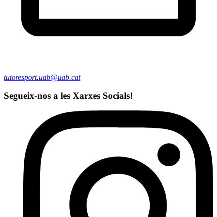
tutoresport.uab@uab.cat
Segueix-nos a les Xarxes Socials!