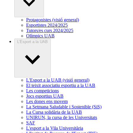
Protagonistes (visió general)
Esportistes 2024/2025
Tutors/es curs 2024/2025
Olímpics UAB
L'Esport a la UAB
L'Esport a la UAB (visió general)
El teixit associatiu esportiu a la UAB
Les competicions
Jocs esportius UAB
Les dones ens movem
La Setmana Saludable i Sostenible (SiS)
La Cursa solidària de la UAB
UNIRUN, la cursa de les Universitats
SAF
L'esport a la Vila Universitària