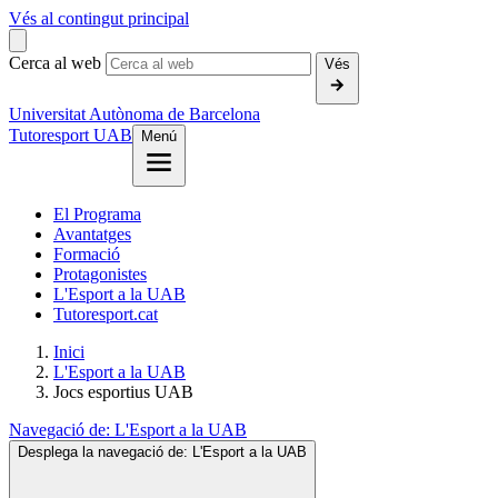
Vés al contingut principal
Cerca al web
Vés
Universitat Autònoma de Barcelona
Tutoresport UAB
Menú
El Programa
Avantatges
Formació
Protagonistes
L'Esport a la UAB
Tutoresport.cat
Inici
L'Esport a la UAB
Jocs esportius UAB
Navegació de:
L'Esport a la UAB
Desplega la navegació de:
L'Esport a la UAB