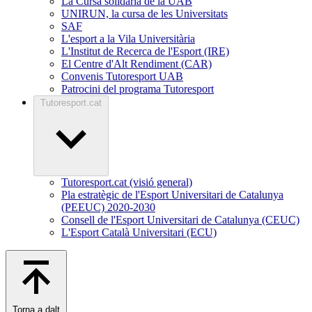
La Cursa solidària de la UAB
UNIRUN, la cursa de les Universitats
SAF
L'esport a la Vila Universitària
L'Institut de Recerca de l'Esport (IRE)
El Centre d'Alt Rendiment (CAR)
Convenis Tutoresport UAB
Patrocini del programa Tutoresport
Tutoresport.cat
Tutoresport.cat (visió general)
Pla estratègic de l'Esport Universitari de Catalunya
(PEEUC) 2020-2030
Consell de l'Esport Universitari de Catalunya (CEUC)
L'Esport Català Universitari (ECU)
Torna a dalt