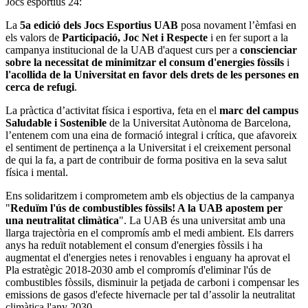
Jocs esportius 24:
La
5a edició dels Jocs Esportius UAB
posa novament l’èmfasi en
els valors de
Participació, Joc Net i Respecte
i en fer suport a la
campanya institucional de la UAB d'aquest curs per a
conscienciar
sobre la necessitat de minimitzar el consum d'energies fòssils
i
l'acollida de la Universitat en favor dels drets de les persones en
cerca de refugi
.
La pràctica d’activitat física i esportiva, feta en el
marc del campus
Saludable i Sostenible
de la Universitat Autònoma de Barcelona,
l’entenem com una eina de formació integral i crítica, que afavoreix
el sentiment de pertinença a la Universitat i el creixement personal
de qui la fa, a part de contribuir de forma positiva en la seva salut
física i mental.
Ens solidaritzem i comprometem amb els objectius de la campanya
"
Reduïm l'ús de combustibles fòssils! A la UAB apostem per
una neutralitat climàtica
". La UAB és una universitat amb una
llarga trajectòria en el compromís amb el medi ambient. Els darrers
anys ha reduït notablement el consum d'energies fòssils i ha
augmentat el d'energies netes i renovables i enguany ha aprovat el
Pla estratègic 2018-2030 amb el compromís d'eliminar l'ús de
combustibles fòssils, disminuir la petjada de carboni i compensar les
emissions de gasos d'efecte hivernacle per tal d’assolir la neutralitat
climàtica l'any 2030.