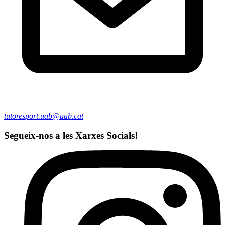
tutoresport.uab@uab.cat
Segueix-nos a les Xarxes Socials!