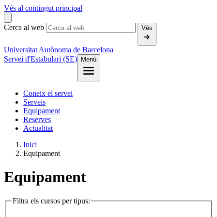
Vés al contingut principal
Cerca al web
Vés
Universitat Autònoma de Barcelona
Servei d'Estabulari (SE)
Menú
Coneix el servei
Serveis
Equipament
Reserves
Actualitat
Inici
Equipament
Equipament
Filtra els cursos per tipus: