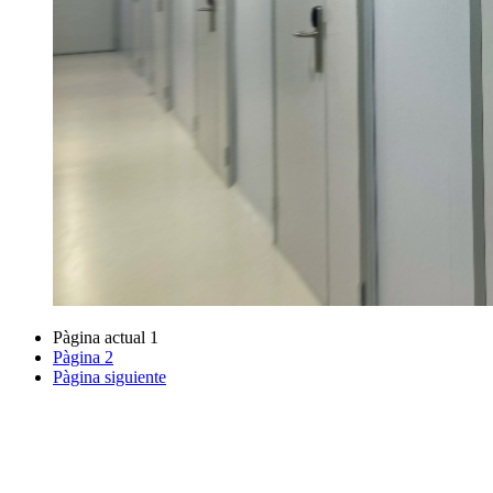
Pàgina actual
1
Pàgina
2
Pàgina siguiente