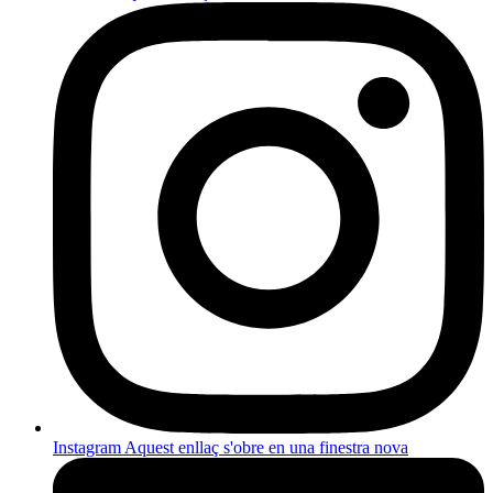
Instagram
Aquest enllaç s'obre en una finestra nova