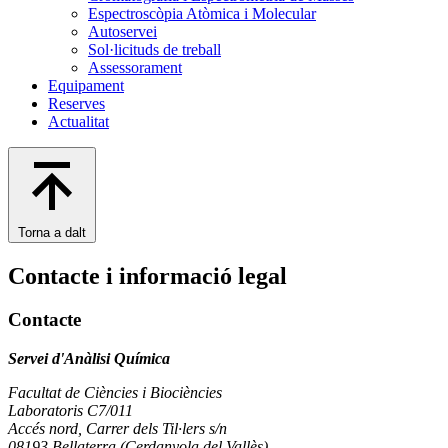
Espectroscòpia Atòmica i Molecular
Autoservei
Sol·licituds de treball
Assessorament
Equipament
Reserves
Actualitat
Torna a dalt
Contacte i informació legal
Contacte
Servei d'Anàlisi Química
Facultat de Ciències i Biociències
Laboratoris C7/011
Accés nord, Carrer dels Til·lers s/n
08193 Bellaterra (Cerdanyola del Vallès)