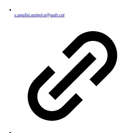
s.analisi.quimica@uab.cat