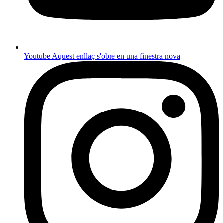
Youtube
Aquest enllaç s'obre en una finestra nova