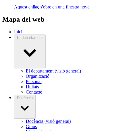
Aquest enllaç s'obre en una finestra nova
Mapa del web
Inici
El departament
El departament (visió general)
Organització
Personal
Unitats
Contacte
Docència
Docència (visió general)
Graus