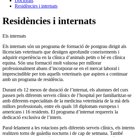
Doctorats
Residències i internats
Residències i internats
Els internats
Els internats són un programa de formació de postgrau dirigit als
llicenciats veterinaris que desitgen aprofundir coneixements i
adquirir experiència en la clínica d’animals petits o bé en clínica
equina. Són una formació molt valuosa per millorar
professionalment abans d’incorporar-se en el mercat laboral i
imprescindible per tots aquells veterinaris que aspiren a continuar
amb un programa de residència.
Durant els 12 mesos de duració de l’internat, els alumnes del curs
passen pels diferents serveis clínics de l’hospital per familiaritzar-se
amb diferents especialitats de la medicina veterinària de la mà dels
millors professionals, entre els quals 18 diplomats europeus i
americans i 16 residents. El programa d’internat requereix la
dedicació exclusiva de l’intern.
Paral·lelament a les rotacions pels diferents serveis clínics, els interns
realitzen torns de guàrdia nocturns i de cap de setmana. També