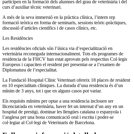
participen en la formació dels alumnes del grau de veterinària i del
curs d’auxiliar tècnic veterinari.
A més de la seva immersió en la pràctica clínica, l’intern rep
formació teòrica en forma de seminaris, sessions teòric-pràctiques,
discussió d’articles científics i de casos clínics, etc.
Les Residències
Les residències oficials són l’única via d’especialització en
veterinària reconeguda internacionalment. Tots els programes de
residencia de la FHCV han estat aprovats pels respectius Col·legis
Europeus i capaciten el resident per presentar-se a l’examen de
Diplomatura de l’especialitat.
La Fundació Hospital Clínic Veterinari ofereix 18 places de resident
en 10 especialitats clíniques. La durada d’una residencia és d’un
mínim de 3 anys, tot i que en alguns casos pot variar.
Els requisits mínims per optar a una residencia inclouen ser
llicenciat/ada en veterinària, haver fet un internat d’un any en un
hospital de prestigi, dominar les llengües catalana o espanyola i
l’anglesa per una bona comunicació oral i escrita i poder-se
col·legiar al Col·legi de Veterinaris de Barcelona.