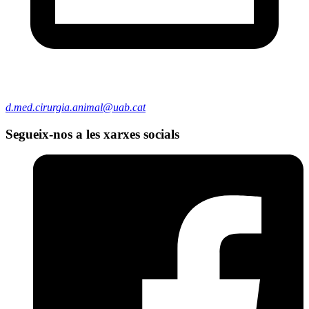
d.med.cirurgia.animal@uab.cat
Segueix-nos a les xarxes socials