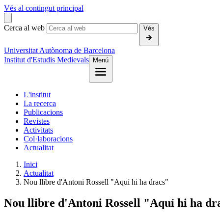
Vés al contingut principal
Cerca al web
Vés
Universitat Autònoma de Barcelona
Institut d'Estudis Medievals
Menú
L'institut
La recerca
Publicacions
Revistes
Activitats
Col·laboracions
Actualitat
Inici
Actualitat
Nou llibre d'Antoni Rossell "Aquí hi ha dracs"
Nou llibre d'Antoni Rossell "Aquí hi ha dr