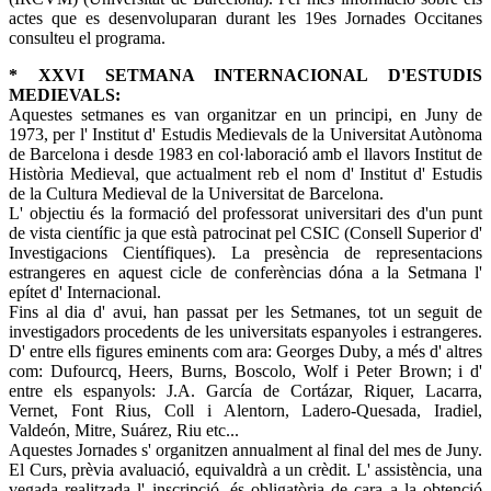
actes que es desenvoluparan durant les 19es Jornades Occitanes
consulteu el programa.
* XXVI SETMANA INTERNACIONAL D'ESTUDIS
MEDIEVALS:
Aquestes setmanes es van organitzar en un principi, en Juny de
1973, per l' Institut d' Estudis Medievals de la Universitat Autònoma
de Barcelona i desde 1983 en col·laboració amb el llavors Institut de
Història Medieval, que actualment reb el nom d' Institut d' Estudis
de la Cultura Medieval de la Universitat de Barcelona.
L' objectiu és la formació del professorat universitari des d'un punt
de vista científic ja que està patrocinat pel CSIC (Consell Superior d'
Investigacions Científiques). La presència de representacions
estrangeres en aquest cicle de conferèncias dóna a la Setmana l'
epítet d' Internacional.
Fins al dia d' avui, han passat per les Setmanes, tot un seguit de
investigadors procedents de les universitats espanyoles i estrangeres.
D' entre ells figures eminents com ara: Georges Duby, a més d' altres
com: Dufourcq, Heers, Burns, Boscolo, Wolf i Peter Brown; i d'
entre els espanyols: J.A. García de Cortázar, Riquer, Lacarra,
Vernet, Font Rius, Coll i Alentorn, Ladero-Quesada, Iradiel,
Valdeón, Mitre, Suárez, Riu etc...
Aquestes Jornades s' organitzen annualment al final del mes de Juny.
El Curs, prèvia avaluació, equivaldrà a un crèdit. L' assistència, una
vegada realitzada l' inscripció, és obligatòria de cara a la obtenció