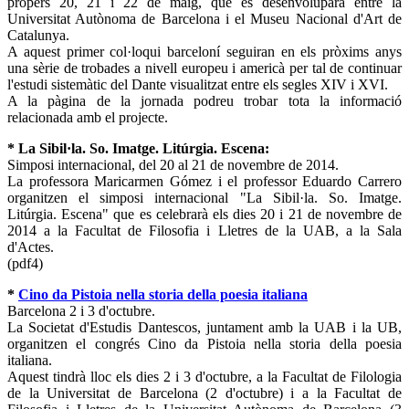
propers 20, 21 i 22 de maig, que es desenvoluparà entre la
Universitat Autònoma de Barcelona i el Museu Nacional d'Art de
Catalunya.
A aquest primer col·loqui barceloní seguiran en els pròxims anys
una sèrie de trobades a nivell europeu i americà per tal de continuar
l'estudi sistemàtic del Dante visualitzat entre els segles XIV i XVI.
A la pàgina de la jornada podreu trobar tota la informació
relacionada amb el projecte.
* La Sibil·la. So. Imatge. Litúrgia. Escena:
Simposi internacional, del 20 al 21 de novembre de 2014.
La professora Maricarmen Gómez i el professor Eduardo Carrero
organitzen el simposi internacional "La Sibil·la. So. Imatge.
Litúrgia. Escena" que es celebrarà els dies 20 i 21 de novembre de
2014 a la Facultat de Filosofia i Lletres de la UAB, a la Sala
d'Actes.
(pdf4)
*
Cino da Pistoia nella storia della poesia italiana
Barcelona 2 i 3 d'octubre.
La Societat d'Estudis Dantescos, juntament amb la UAB i la UB,
organitzen el congrés Cino da Pistoia nella storia della poesia
italiana.
Aquest tindrà lloc els dies 2 i 3 d'octubre, a la Facultat de Filologia
de la Universitat de Barcelona (2 d'octubre) i a la Facultat de