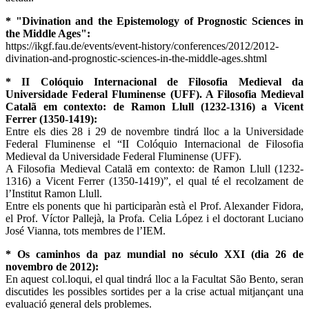
* "Divination and the Epistemology of Prognostic Sciences in
the Middle Ages":
https://ikgf.fau.de/events/event-history/conferences/2012/2012-
divination-and-prognostic-sciences-in-the-middle-ages.shtml
* II Colóquio Internacional de Filosofia Medieval da
Universidade Federal Fluminense (UFF). A Filosofia Medieval
Catalã em contexto: de Ramon Llull (1232-1316) a Vicent
Ferrer (1350-1419):
Entre els dies 28 i 29 de novembre tindrá lloc a la Universidade
Federal Fluminense el “II Colóquio Internacional de Filosofia
Medieval da Universidade Federal Fluminense (UFF).
A Filosofia Medieval Catalã em contexto: de Ramon Llull (1232-
1316) a Vicent Ferrer (1350-1419)”, el qual té el recolzament de
l’Institut Ramon Llull.
Entre els ponents que hi participaràn està el Prof. Alexander Fidora,
el Prof. Víctor Pallejà, la Profa. Celia López i el doctorant Luciano
José Vianna, tots membres de l’IEM.
* Os caminhos da paz mundial no século XXI (dia 26 de
novembro de 2012):
En aquest col.loqui, el qual tindrá lloc a la Facultat São Bento, seran
discutides les possibles sortides per a la crise actual mitjançant una
evaluació general dels problemes.