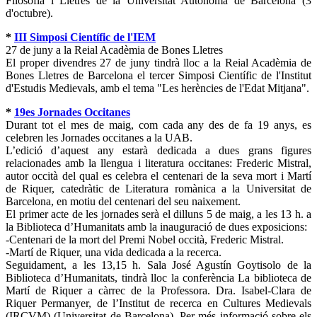
Filosofia i Lletres de la Universitat Autònoma de Barcelona (3
d'octubre).
*
III Simposi Científic de l'IEM
27 de juny a la Reial Acadèmia de Bones Lletres
El proper divendres 27 de juny tindrà lloc a la Reial Acadèmia de
Bones Lletres de Barcelona el tercer Simposi Científic de l'Institut
d'Estudis Medievals, amb el tema "Les herències de l'Edat Mitjana".
*
19es Jornades Occitanes
Durant tot el mes de maig, com cada any des de fa 19 anys, es
celebren les Jornades occitanes a la UAB.
L’edició d’aquest any estarà dedicada a dues grans figures
relacionades amb la llengua i literatura occitanes: Frederic Mistral,
autor occità del qual es celebra el centenari de la seva mort i Martí
de Riquer, catedràtic de Literatura romànica a la Universitat de
Barcelona, en motiu del centenari del seu naixement.
El primer acte de les jornades serà el dilluns 5 de maig, a les 13 h. a
la Biblioteca d’Humanitats amb la inauguració de dues exposicions:
-Centenari de la mort del Premi Nobel occità, Frederic Mistral.
-Martí de Riquer, una vida dedicada a la recerca.
Seguidament, a les 13,15 h. Sala José Agustín Goytisolo de la
Biblioteca d’Humanitats, tindrà lloc la conferència La biblioteca de
Martí de Riquer a càrrec de la Professora. Dra. Isabel-Clara de
Riquer Permanyer, de l’Institut de recerca en Cultures Medievals
(IRCVM) (Universitat de Barcelona). Per més informació sobre els