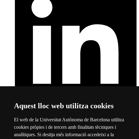
Aquest lloc web utilitza cookies
LinkedIn
Aquest enllaç s'obre en una finestra nova
Sobre el web
El web de la Universitat Autònoma de Barcelona utilitza
cookies pròpies i de tercers amb finalitats tècniques i
Universitat Autònoma de Barcelona
analítiques. Si desitja més informació accedeixi a la