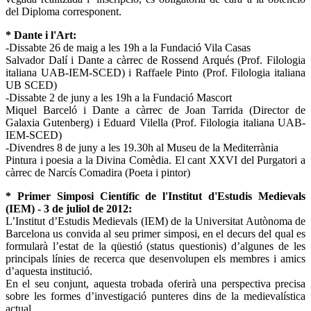
del Diploma corresponent.
* Dante i l'Art:
-Dissabte 26 de maig a les 19h a la Fundació Vila Casas
Salvador Dalí i Dante a càrrec de Rossend Arqués (Prof. Filologia
italiana UAB-IEM-SCED) i Raffaele Pinto (Prof. Filologia italiana
UB SCED)
-Dissabte 2 de juny a les 19h a la Fundació Mascort
Miquel Barceló i Dante a càrrec de Joan Tarrida (Director de
Galaxia Gutenberg) i Eduard Vilella (Prof. Filologia italiana UAB-
IEM-SCED)
-Divendres 8 de juny a les 19.30h al Museu de la Mediterrània
Pintura i poesia a la Divina Comèdia. El cant XXVI del Purgatori a
càrrec de Narcís Comadira (Poeta i pintor)
* Primer Simposi Científic de l'Institut d'Estudis Medievals
(IEM) - 3 de juliol de 2012:
L’Institut d’Estudis Medievals (IEM) de la Universitat Autònoma de
Barcelona us convida al seu primer simposi, en el decurs del qual es
formularà l’estat de la qüestió (status questionis) d’algunes de les
principals línies de recerca que desenvolupen els membres i amics
d’aquesta institució.
En el seu conjunt, aquesta trobada oferirà una perspectiva precisa
sobre les formes d’investigació punteres dins de la medievalística
actual.