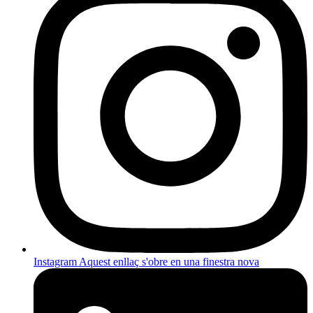
Instagram
Aquest enllaç s'obre en una finestra nova