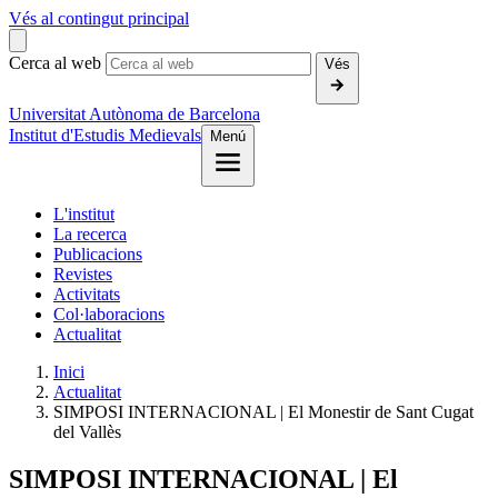
Vés al contingut principal
Cerca al web
Vés
Universitat Autònoma de Barcelona
Institut d'Estudis Medievals
Menú
L'institut
La recerca
Publicacions
Revistes
Activitats
Col·laboracions
Actualitat
Inici
Actualitat
SIMPOSI INTERNACIONAL | El Monestir de Sant Cugat
del Vallès
SIMPOSI INTERNACIONAL | El