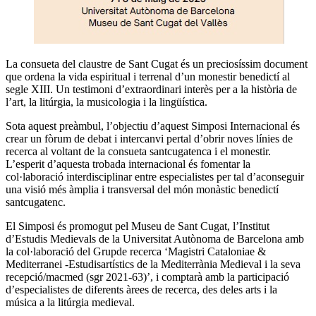
La consueta del claustre de Sant Cugat és un preciosíssim document
que ordena la vida espiritual i terrenal d’un monestir benedictí al
segle XIII. Un testimoni d’extraordinari interès per a la història de
l’art, la litúrgia, la musicologia i la lingüística.
Sota aquest preàmbul, l’objectiu d’aquest Simposi Internacional és
crear un fòrum de debat i intercanvi pertal d’obrir noves línies de
recerca al voltant de la consueta santcugatenca i el monestir.
L’esperit d’aquesta trobada internacional és fomentar la
col·laboració interdisciplinar entre especialistes per tal d’aconseguir
una visió més àmplia i transversal del món monàstic benedictí
santcugatenc.
El Simposi és promogut pel Museu de Sant Cugat, l’Institut
d’Estudis Medievals de la Universitat Autònoma de Barcelona amb
la col·laboració del Grupde recerca ‘Magistri Cataloniae &
Mediterranei -Estudisartístics de la Mediterrània Medieval i la seva
recepció/macmed (sgr 2021-63)’, i comptarà amb la participació
d’especialistes de diferents àrees de recerca, des deles arts i la
música a la litúrgia medieval.