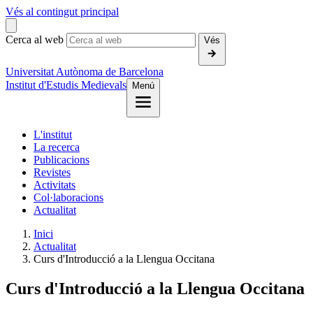
Vés al contingut principal
Cerca al web
Vés
Universitat Autònoma de Barcelona
Institut d'Estudis Medievals
Menú
L'institut
La recerca
Publicacions
Revistes
Activitats
Col·laboracions
Actualitat
Inici
Actualitat
Curs d'Introducció a la Llengua Occitana
Curs d'Introducció a la Llengua Occitana