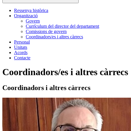
Ressenya històrica
Organització
Govern
Currículum del director del departament
Comissions de govern
Coordinadors/es i altres càrrecs
Personal
Unitats
Acords
Contacte
Coordinadors/es i altres càrrecs
Coordinadors i altres càrrecs