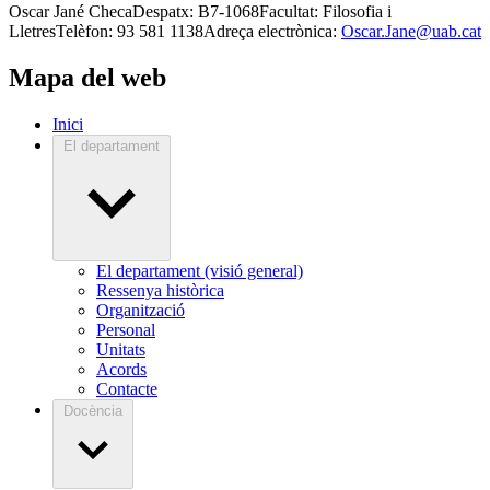
Oscar Jané ChecaDespatx: B7-1068Facultat: Filosofia i
LletresTelèfon: 93 581 1138Adreça electrònica:
Oscar.Jane@uab.cat
Mapa del web
Inici
El departament
El departament (visió general)
Ressenya històrica
Organització
Personal
Unitats
Acords
Contacte
Docència