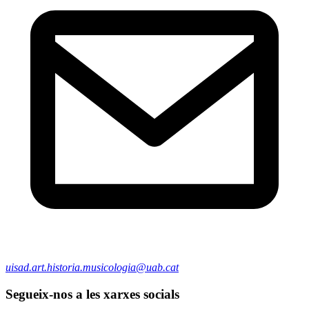
uisad.art.historia.musicologia@uab.cat
Segueix-nos a les xarxes socials