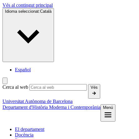
Vés al contingut principal
Idioma seleccionat:
Català
Español
Cerca al web
Vés
Universitat Autònoma de Barcelona
Departament d'Història Moderna i Contemporània
Menú
El departament
Docència