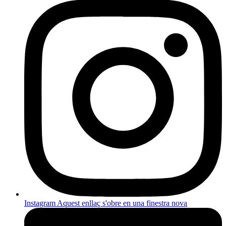
Instagram
Aquest enllaç s'obre en una finestra nova