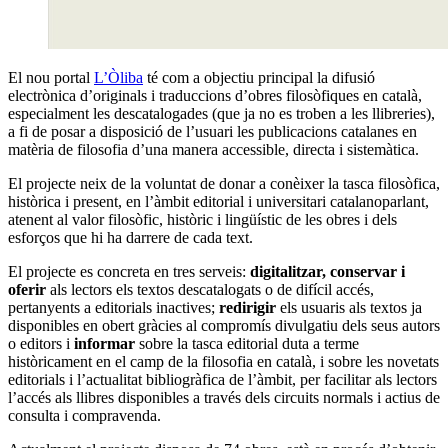
El nou portal
L’Òliba
té com a objectiu principal la difusió
electrònica d’originals i traduccions d’obres filosòfiques en català,
especialment les descatalogades (que ja no es troben a les llibreries),
a fi de posar a disposició de l’usuari les publicacions catalanes en
matèria de filosofia d’una manera accessible, directa i sistemàtica.
El projecte neix de la voluntat de donar a conèixer la tasca filosòfica,
històrica i present, en l’àmbit editorial i universitari catalanoparlant,
atenent al valor filosòfic, històric i lingüístic de les obres i dels
esforços que hi ha darrere de cada text.
El projecte es concreta en tres serveis:
digitalitzar, conservar i
oferir
als lectors els textos descatalogats o de difícil accés,
pertanyents a editorials inactives;
redirigir
els usuaris als textos ja
disponibles en obert gràcies al compromís divulgatiu dels seus autors
o editors i
informar
sobre la tasca editorial duta a terme
històricament en el camp de la filosofia en català, i sobre les novetats
editorials i l’actualitat bibliogràfica de l’àmbit, per facilitar als lectors
l’accés als llibres disponibles a través dels circuits normals i actius de
consulta i compravenda.