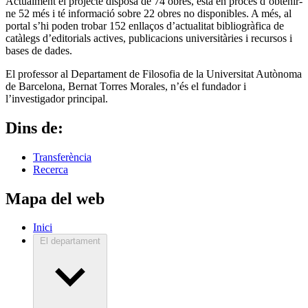
Actualment el projecte disposa de 74 obres, està en procés d’obtenir-
ne 52 més i té informació sobre 22 obres no disponibles. A més, al
portal s’hi poden trobar 152 enllaços d’actualitat bibliogràfica de
catàlegs d’editorials actives, publicacions universitàries i recursos i
bases de dades.
El professor al Departament de Filosofia de la Universitat Autònoma
de Barcelona, Bernat Torres Morales, n’és el fundador i
l’investigador principal.
Dins de:
Transferència
Recerca
Mapa del web
Inici
El departament