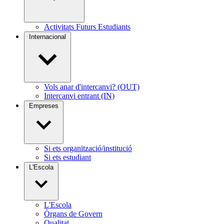
Activitats Futurs Estudiants
Internacional
Vols anar d'intercanvi? (OUT)
Intercanvi entrant (IN)
Empreses
Si ets organització/institució
Si ets estudiant
L'Escola
L'Escola
Òrgans de Govern
Qualitat