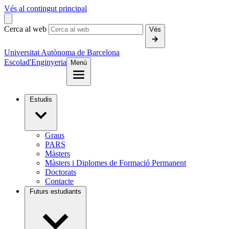
Vés al contingut principal
Cerca al web
Vés
Universitat Autònoma de Barcelona
Escola
d'Enginyeria
Menú
Estudis
Graus
PARS
Màsters
Màsters i Diplomes de Formació Permanent
Doctorats
Contacte
Futurs estudiants