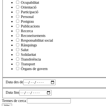
Ocupabilitat
Orientació
Participació
Personal
Postgrau
Publicacions
Recerca
Reconeixements
Responsabilitat social
Rànquings
Salut
Solidaritat
Transferència
Transport
Òrgans de govern
Data des de
Data fins
Termes de cerca
Vés