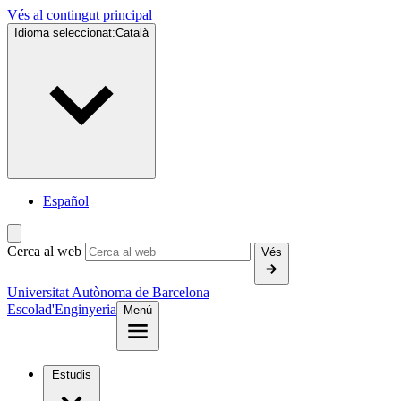
Vés al contingut principal
Idioma seleccionat:
Català
Español
Cerca al web
Vés
Universitat Autònoma de Barcelona
Escola
d'Enginyeria
Menú
Estudis