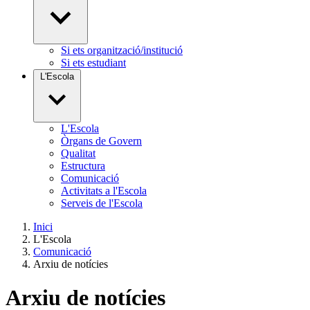
Si ets organització/institució
Si ets estudiant
L'Escola
L'Escola
Òrgans de Govern
Qualitat
Estructura
Comunicació
Activitats a l'Escola
Serveis de l'Escola
Inici
L'Escola
Comunicació
Arxiu de notícies
Arxiu de notícies