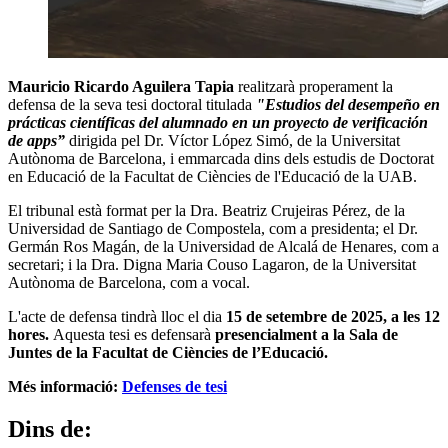
Mauricio Ricardo Aguilera Tapia
realitzarà properament la
defensa de la seva tesi doctoral titulada
"Estudios del desempeño en
prácticas científicas del alumnado en un proyecto de verificación
de apps”
dirigida pel Dr. Víctor López Simó, de la Universitat
Autònoma de Barcelona, i emmarcada dins dels estudis de Doctorat
en Educació de la Facultat de Ciències de l'Educació de la UAB.
El tribunal està format per la Dra. Beatriz Crujeiras Pérez, de la
Universidad de Santiago de Compostela, com a presidenta; el Dr.
Germán Ros Magán, de la Universidad de Alcalá de Henares, com a
secretari; i la Dra. Digna Maria Couso Lagaron, de la Universitat
Autònoma de Barcelona, com a vocal.
L'acte de defensa tindrà lloc el dia
15 de setembre de 2025, a les 12
hores.
Aquesta tesi es defensarà
presencialment a la Sala de
Juntes de la Facultat de Ciències de l’Educació.
Més informació:
Defenses de tesi
Dins de: