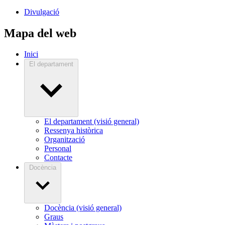
Divulgació
Mapa del web
Inici
El departament
El departament (visió general)
Ressenya històrica
Organització
Personal
Contacte
Docència
Docència (visió general)
Graus