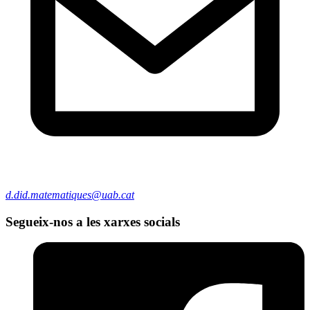
d.did.matematiques@uab.cat
Segueix-nos a les xarxes socials