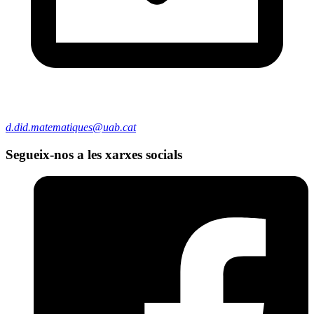
d.did.matematiques@uab.cat
Segueix-nos a les xarxes socials