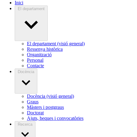
Inici
El departament
El departament (visió general)
Ressenya històrica
Organització
Personal
Contacte
Docència
Docència (visió general)
Graus
Màsters i postgraus
Doctorat
Ajuts, beques i convocatòries
Recerca