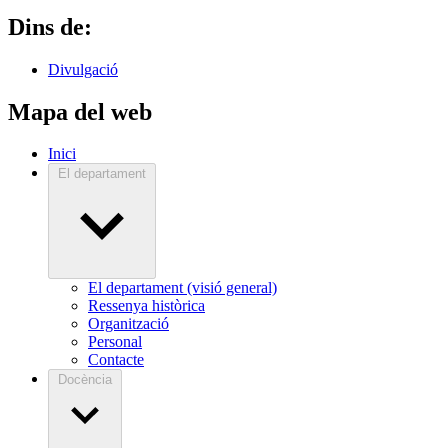
Dins de:
Divulgació
Mapa del web
Inici
El departament
El departament (visió general)
Ressenya històrica
Organització
Personal
Contacte
Docència