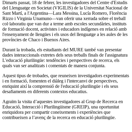
Dimarts passat, 18 de febrer, les investigadores del Centre d'Estudis
del Llenguatge en Societat (VIGILIS) de la Universitat Nacional de
Sant Martí, a l'Argentina—Lara Messina, Lucía Romero, Florència
Rizzo i Virginia Unamuno—van oferir una xerrada sobre el treball
col·laboratiu que van dur a terme amb escoles secundàries, instituts
de formació docent, activistes i educadors indígenes en relació amb
l'ensenyament de llengües i els usos del llenguatge a les aules de les
províncies de Chaco i Buenos Aires.
Durant la trobada, els estudiants del MURE també van presentar
dades interaccionals extretes dels seus treballs finals de l'assignatura
L'educació plurilingüe: tendències i perspectives de recerca, els
quals van ser analitzats i comentats de manera conjunta.
Aquest tipus de trobades, que reuneixen investigadors experimentats
i en formació, fomenten el diàleg i l'intercanvi de perspectives,
enriquint així la comprensió de l'educació plurilingüe i els seus
desafiaments en diferents contextos educatius.
Agraïm la visita d’aquestes investigadores al Grup de Recerca en
Educació, Interacció i Plurilingüisme (GREIP), una oportunitat
enriquidora per compartir coneixements i experiències que
contribueixen a l’avenç de la recerca en educació plurilingüe.