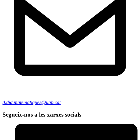
d.did.matematiques@uab.cat
Segueix-nos a les xarxes socials