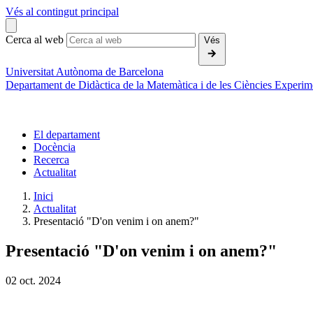
Vés al contingut principal
Cerca al web
Vés
Universitat Autònoma de Barcelona
Departament de Didàctica de la Matemàtica i de les Ciències Experim
El departament
Docència
Recerca
Actualitat
Inici
Actualitat
Presentació "D'on venim i on anem?"
Presentació "D'on venim i on anem?"
02
oct.
2024