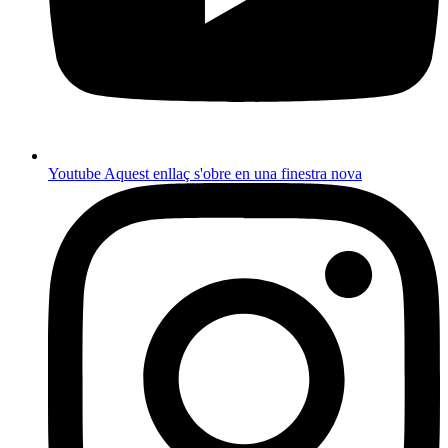
Youtube
Aquest enllaç s'obre en una finestra nova