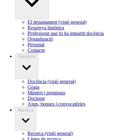
El departament (visió general)
Ressenya històrica
Professorat que hi ha impartit docència
Organització
Personal
Contacte
Docència
Docència (visió general)
Graus
Màsters i postgraus
Doctorat
Ajuts, beques i convocatòries
Recerca
Recerca (visió general)
Línies de recerca