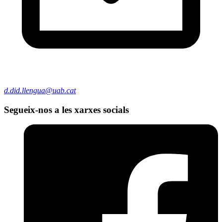
d.did.llengua@uab.cat
Segueix-nos a les xarxes socials