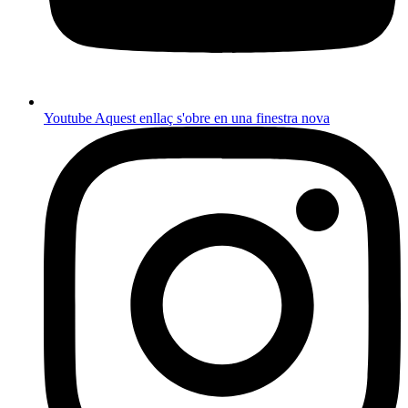
Youtube
Aquest enllaç s'obre en una finestra nova