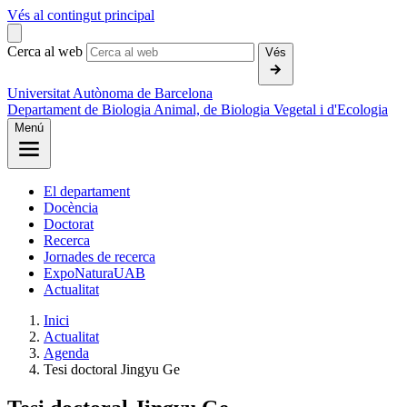
Vés al contingut principal
Cerca al web
Vés
Universitat Autònoma de Barcelona
Departament de Biologia Animal, de Biologia Vegetal i d'Ecologia
Menú
El departament
Docència
Doctorat
Recerca
Jornades de recerca
ExpoNaturaUAB
Actualitat
Inici
Actualitat
Agenda
Tesi doctoral Jingyu Ge