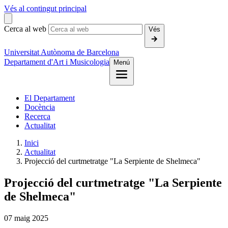
Vés al contingut principal
Cerca al web
Vés
Universitat Autònoma de Barcelona
Departament d'Art i Musicologia
Menú
El Departament
Docència
Recerca
Actualitat
Inici
Actualitat
Projecció del curtmetratge "La Serpiente de Shelmeca"
Projecció del curtmetratge "La Serpiente
de Shelmeca"
07
maig
2025