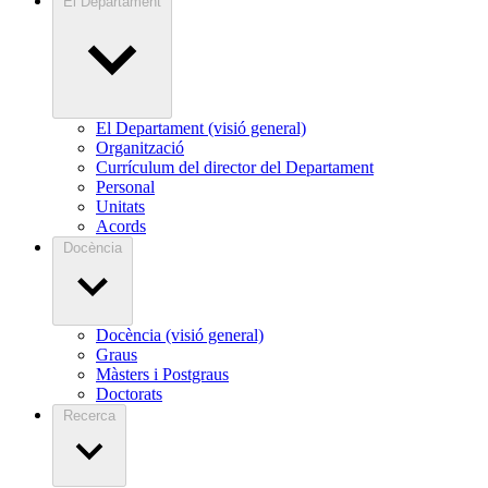
El Departament
El Departament (visió general)
Organització
Currículum del director del Departament
Personal
Unitats
Acords
Docència
Docència (visió general)
Graus
Màsters i Postgraus
Doctorats
Recerca