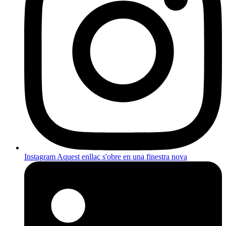
Instagram
Aquest enllaç s'obre en una finestra nova