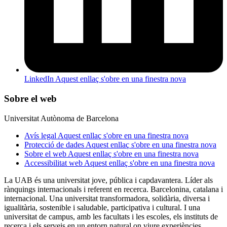
LinkedIn
Aquest enllaç s'obre en una finestra nova
Sobre el web
Universitat Autònoma de Barcelona
Avís legal
Aquest enllaç s'obre en una finestra nova
Protecció de dades
Aquest enllaç s'obre en una finestra nova
Sobre el web
Aquest enllaç s'obre en una finestra nova
Accessibilitat web
Aquest enllaç s'obre en una finestra nova
La UAB és una universitat jove, pública i capdavantera. Líder als
rànquings internacionals i referent en recerca. Barcelonina, catalana i
internacional. Una universitat transformadora, solidària, diversa i
igualitària, sostenible i saludable, participativa i cultural. I una
universitat de campus, amb les facultats i les escoles, els instituts de
recerca i els serveis en un entorn natural on viure experiències