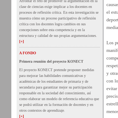
Afrontar el reto de promover la argumentación en la
causas
clase de ciencias exige implicar a los docentes en
el est
procesos de reflexión crítica. En esta investigación se
muestra cómo un proceso participativo de reflexión
deport
crítica con los docentes logra cambios en sus
median
concepciones sobre esta competencia y en la
estructura y calidad de sus propias argumentaciones.
[+]
Los pr
manife
A FONDO
compet
Primera reunión del proyecto KONECT
respet
El proyecto KONECT pretende proponer medidas
y otra
para mejorar las habilidades comunicativas y
con l
académicas de los estudiantes de primaria y de
secundaria para garantizar mejor su participación
evitar
responsable en la sociedad del conocimiento, así
precis
como elaborar un modelo de referencia educativa que
estrel
se podrá utilizar en la formación de docentes y en
otros contextos de aprendizaje.
menosp
[+]