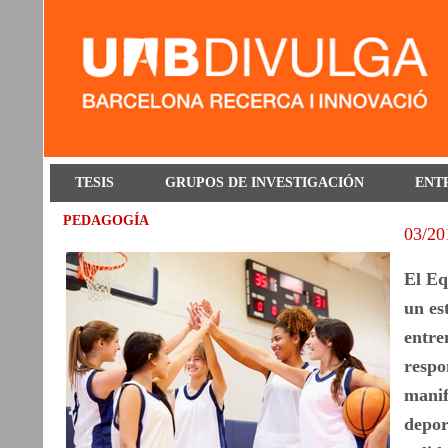
TESIS
GRUPOS DE INVESTIGACIÓN
ENT
PEDAGOGÍA
03/20
El Eq
un es
entre
respo
manif
depor