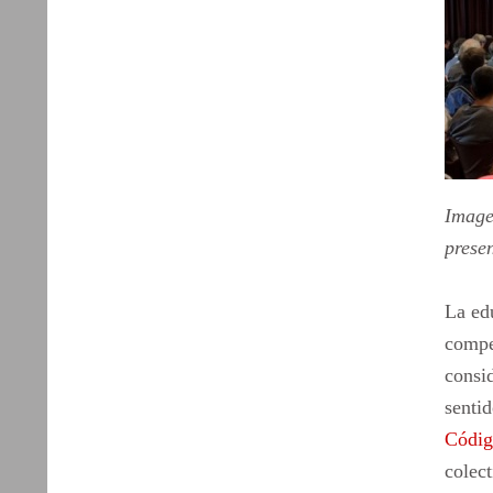
Image
presen
La edu
compet
consid
sentid
Códig
colect