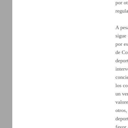
por ot
regula
A pesa
sigue 
por e
de Co
depor
interv
concie
los c
un ve
valor
otros,
depor
favor 