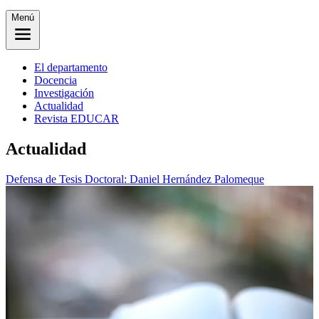
Menú
El departamento
Docencia
Investigación
Actualidad
Revista EDUCAR
Actualidad
Defensa de Tesis Doctoral: Daniel Hernández Palomeque