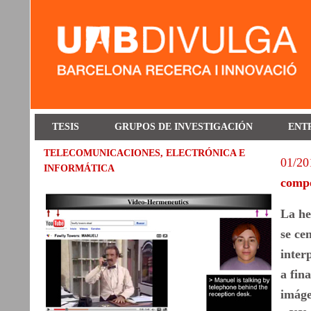
TESIS
GRUPOS DE INVESTIGACIÓN
ENT
TELECOMUNICACIONES, ELECTRÓNICA E
01/20
INFORMÁTICA
compo
La he
se ce
inter
a fin
imáge