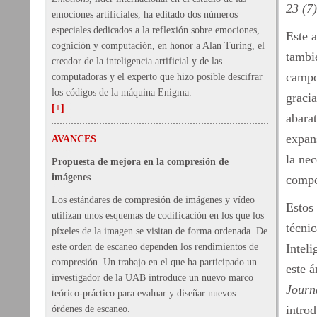
23 (7
emociones artificiales, ha editado dos números
especiales dedicados a la reflexión sobre emociones,
Este 
cognición y computación, en honor a Alan Turing, el
tambi
creador de la inteligencia artificial y de las
campo
computadoras y el experto que hizo posible descifrar
los códigos de la máquina Enigma.
gracia
[+]
abara
expan
AVANCES
la nec
Propuesta de mejora en la compresión de
imágenes
compo
Los estándares de compresión de imágenes y vídeo
Estos 
utilizan unos esquemas de codificación en los que los
técni
píxeles de la imagen se visitan de forma ordenada. De
este orden de escaneo dependen los rendimientos de
Inteli
compresión. Un trabajo en el que ha participado un
este 
investigador de la UAB introduce un nuevo marco
Journa
teórico-práctico para evaluar y diseñar nuevos
introd
órdenes de escaneo.