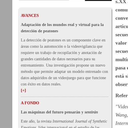
s.XX 
comun
AVANCES
conve
Adaptación de los mundos real y virtual para la
artic
detección de peatones
secue
La detección de peatones es un componente clave en
valor
áreas como la automoción o la videovigilancia que
secue
requiere un trabajo de recopilación y anotación de
multi
grandes cantidades de datos necesarios para su
entrenamiento. Una investigación propone un nuevo
pasa 
método que permite adaptar un modelo entrenado con
está 
datos adquiridos de un videojuego para que funcione
obser
con éxito en datos reales.
[+]
Refer
A FONDO
"Vide
Las máquinas del futuro pensarán y
sentirán
Wang,
Este año, la revista
International Journal of Synthetic
Intern
Emotions
, líder internacional en el estudio de las