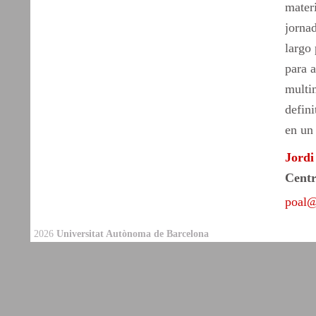
materi
jorna
largo
para a
multim
defin
en un
Jordi
Centr
poal@
2026
Universitat Autònoma de Barcelona