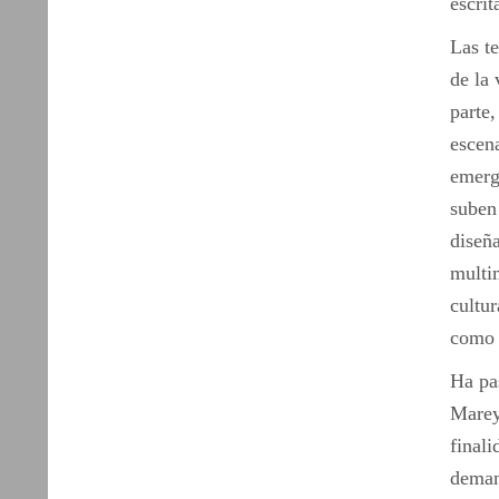
escrit
Las t
de la 
parte
escena
emerge
suben 
diseña
multi
cultur
com
Ha pa
Marey
finali
deman