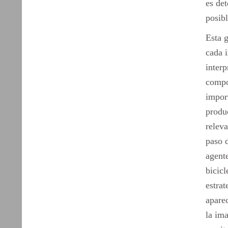
es de
posibl
Esta 
cada i
interp
compo
import
produ
relev
paso d
agent
bicicl
estra
aparec
la im