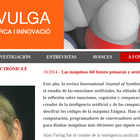
NVESTIGACIÓN
ENTREVISTAS
AVANCES
A FO
CTRÓNICA E
10/2014 -
Las máquinas del futuro pensarán y
sent
Este año, la revista
International Journal of Synthe
el estudio de las emociones artificiales, ha editado
la reflexión sobre emociones, cognición y computac
creador de la inteligencia artificial y de las compu
descifrar los códigos de la máquina Enigma. Han co
computación, programadores de conversadores artif
para diseñar máquinas más eficientes que siguen es
Alan Turing fue el creador de la inteligencia artificial