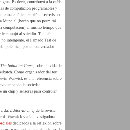
nigma. Es decir, contribuyó a la caída
inas de computación programables y
ante matemático, sufrió el secretismo
ra Mundial (hecho que no permitió
a la computación) al mismo tiempo que
e le empujó al suicidio. También
no inteligente, el llamado Test de
 sin polémica, por un conversador
a
The Imitation Game
, sobre la vida de
erbatch. Como organizador del test
evin Warwick es una referencia sobre
revolucionado la sociedad
 un chip y sensores para controlar
lverdú,
Editor-in-chief
de la revista
Prof. Warwick y a la investigadora
eciales
dedicados a la reflexión sobre
eros se encuentran contribuciones de