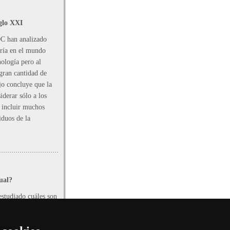
iglo XXI
OC han analizado
iería en el mundo
nología pero al
gran cantidad de
jo concluye que la
iderar sólo a los
 incluir muchos
iduos de la
ual?
estudiado cuáles son
en más nuestra
 estéticamente