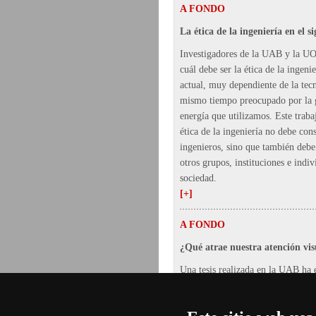
A FONDO
La ética de la ingeniería en el s
Investigadores de la UAB y la U
cuál debe ser la ética de la ingen
actual, muy dependiente de la tec
mismo tiempo preocupado por la 
energía que utilizamos. Este traba
ética de la ingeniería no debe cons
ingenieros, sino que también debe
otros grupos, instituciones e indiv
sociedad.
[+]
A FONDO
¿Qué atrae nuestra atención vis
Una tesis realizada en la UAB ha 
las partes de una imagen que atra
atención y qué partes nos parecen