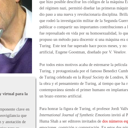
que hizo posible descifrar los códigos de la máquina E
del régimen nazi, permitió diseñar las primeras máqu
dio paso a una nueva y revolucionaria disciplina. Brill
que rodeó la investigación militar de la Segunda Guer
publicar o compartir sus importantes contribuciones 
fue represaliado en vida por su homosexualidad, lo qu
propuso un método para discernir si una máquina era o 
Turing. Este test fue superado hace pocos meses, y no
artificial, Eugene Goostman, diseñado por V. Veselov.
Por todos estos motivos acaba de estrenarse la películ
Turing, y protagonizada por el famoso Benedict Cumb
de Turing celebrado en la
Royal Society
de Londres, K
la obra y el pensamiento de Turing, al tiempo que ha 
contemporánea siendo el primer humano en implantarse
 virtual para la
un brazo externo artificial.
Para honrar la figura de Turing, el profesor Jordi Val
omponente clave en
International Journal of Synthetic Emotions
invitó al 
eovigilancia que
Huma Shah a ser editores invitados de
dos números esp
n y anotación de
emociones, cognición y computación. En estos dos núm