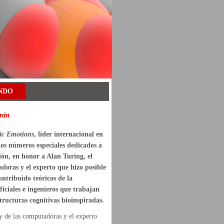
NDO
irán
tic Emotions
, líder internacional en
 dos números especiales dedicados a
ión, en honor a Alan Turing, el
tadoras y el experto que hizo posible
ntribuido teóricos de la
iciales e ingenieros que trabajan
tructuras cognitivas bioinspiradas.
 y de las computadoras y el experto