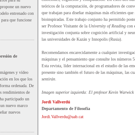
rios para su
teóricos de la computación, de programadores de conver
 propone un nuevo
que trabajan para diseñar máquinas más eficientes que 
odelo entrenado con
bioinspiradas. Este trabajo conjunto ha permitido post
 para que funcione
ser Profesor Visitante de la
University of Reading
con e
investigación conjunta sobre cognición artificial y ne
las universidades de Kazán y Innopolis (Rusia).
Recomendamos encarecidamente a cualquier investigador
resión de
máquinas y el pensamiento que consulte los números 5(
Esta revista, líder internacional en el estudio de las em
imágenes y vídeo
presente sino también el futuro de las máquinas, las c
ción en los que los
sentirán
.
e forma ordenada. De
s rendimientos de
Imagen superior izquierda: El profesor Kevin Warwick c
ha participado un
Jordi Vallverdú
e un nuevo marco
Departamento de Filosofía
señar nuevos
Jordi.Vallverdu@uab.cat