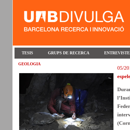
TESIS
GRUPS DE RECERCA
ENTREVISTE
GEOLOGIA
05/20
espel
Duran
l’Ins
Feder
inter
(Corn