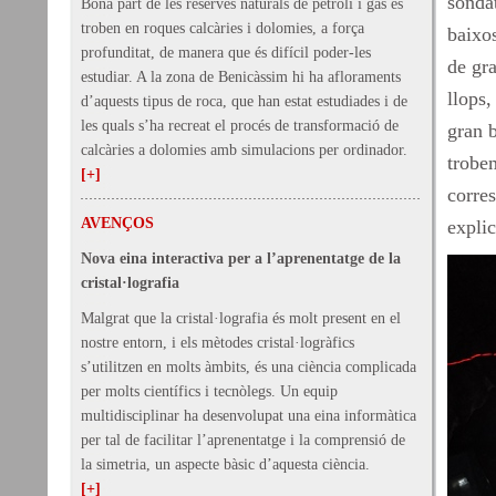
sonda
Bona part de les reserves naturals de petroli i gas es
troben en roques calcàries i dolomies, a força
baixo
profunditat, de manera que és difícil poder-les
de gra
estudiar. A la zona de Benicàssim hi ha afloraments
llops,
d’aquests tipus de roca, que han estat estudiades i de
les quals s’ha recreat el procés de transformació de
gran b
calcàries a dolomies amb simulacions per ordinador.
trobem
[+]
corre
AVENÇOS
expli
Nova eina interactiva per a l’aprenentatge de la
cristal·lografia
Malgrat que la cristal·lografia és molt present en el
nostre entorn, i els mètodes cristal·logràfics
s’utilitzen en molts àmbits, és una ciència complicada
per molts científics i tecnòlegs. Un equip
multidisciplinar ha desenvolupat una eina informàtica
per tal de facilitar l’aprenentatge i la comprensió de
la simetria, un aspecte bàsic d’aquesta ciència.
[+]