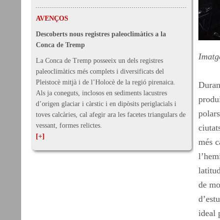
AVENÇOS
Descoberts nous registres paleoclimàtics a la
Conca de Tremp
Imatg
La Conca de Tremp posseeix un dels registres
paleoclimàtics més complets i diversificats del
Pleistocè mitjà i de l’Holocè de la regió pirenaica.
Durant
Als ja coneguts, inclosos en sediments lacustres
produi
d’origen glaciar i càrstic i en dipòsits periglacials i
polars
toves calcàries, cal afegir ara les facetes triangulars de
vessant, formes relictes.
ciuta
[+]
més cà
l’hemi
latitu
de mol
d’estu
ideal 