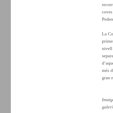
recorr
coves
Pedre
La Co
prime
nivell
separa
d’aque
més d
gran n
Imatg
galer