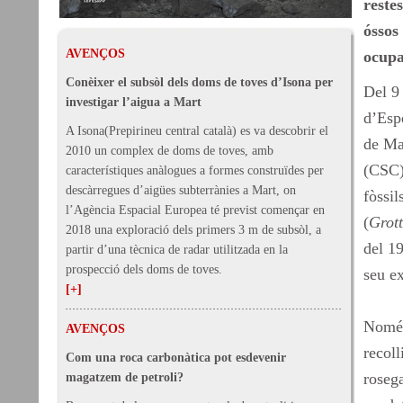
reste
óssos
AVENÇOS
ocupa
Conèixer el subsòl dels doms de toves d’Isona per
Del 9
investigar l’aigua a Mart
d’Espe
A Isona(Prepirineu central català) es va descobrir el
de Ma
2010 un complex de doms de toves, amb
(CSC),
característiques anàlogues a formes construïdes per
descàrregues d’aigües subterrànies a Mart, on
fòssil
l’Agència Espacial Europea té previst començar en
(
Grott
2018 una exploració dels primers 3 m de subsòl, a
del 1
partir d’una tècnica de radar utilitzada en la
prospecció dels doms de toves.
seu ex
[+]
Només 
AVENÇOS
recoll
Com una roca carbonàtica pot esdevenir
rosega
magatzem de petroli?