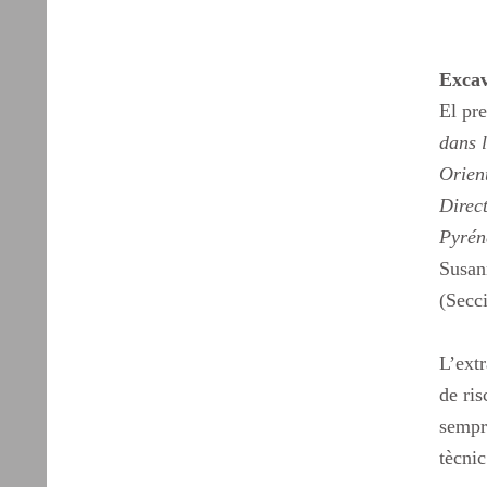
Excav
El pre
dans l
Orien
Direct
Pyrén
Susan
(Secci
L’extr
de ris
sempre
tècnic