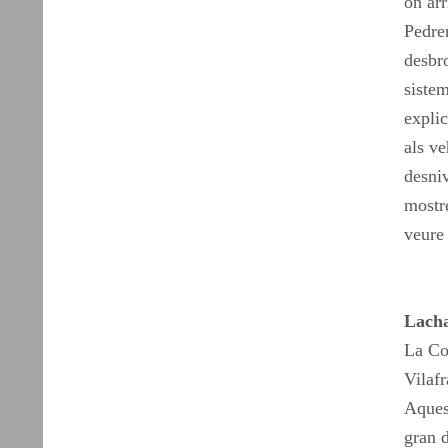
on arr
Pedrer
desbr
siste
explic
als ve
desniv
mostr
veure 
Lacha
La Co
Vilafr
Aques
gran 