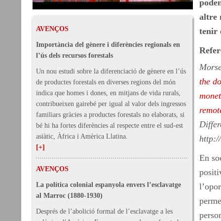
poden
altre
AVENÇOS
tenir 
Importància del gènere i diferències regionals en
Refer
l’ús dels recursos forestals
Morse
Un nou estudi sobre la diferenciació de gènere en l’ús
the do
de productes forestals en diverses regions del món
indica que homes i dones, en mitjans de vida rurals,
monet
contribueixen gairebé per igual al valor dels ingressos
remot
familiars gràcies a productes forestals no elaborats, si
Diffe
bé hi ha fortes diferències al respecte entre el sud-est
asiàtic, Àfrica i Amèrica Llatina.
http:/
[+]
En soc
AVENÇOS
positi
La política colonial espanyola envers l’esclavatge
l’opor
al Marroc (1880-1930)
permet
Després de l’abolició formal de l’esclavatge a les
person