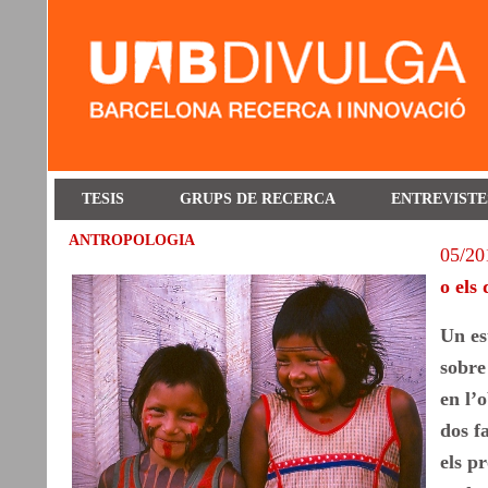
TESIS
GRUPS DE RECERCA
ENTREVISTE
ANTROPOLOGIA
05/20
o els
Un es
sobre 
en l’
dos f
els p