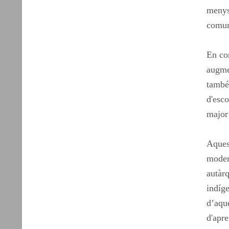
menys
comuni
En con
augme
també 
d'esco
major 
Aques
moder
autàrq
indíge
d’aque
d'apre