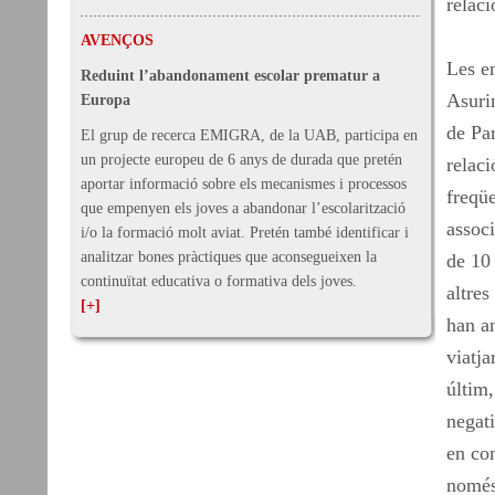
relaci
AVENÇOS
Les e
Reduint l’abandonament escolar prematur a
Asurin
Europa
de Par
El grup de recerca EMIGRA, de la UAB, participa en
un projecte europeu de 6 anys de durada que pretén
relaci
aportar informació sobre els mecanismes i processos
freqü
que empenyen els joves a abandonar l’escolarització
associ
i/o la formació molt aviat. Pretén també identificar i
analitzar bones pràctiques que aconsegueixen la
de 10
continuïtat educativa o formativa dels joves.
altres
[+]
han an
viatja
últim,
negat
en con
només 