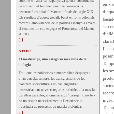
colònies d’Amèrica, Espanya va quedar confrontada
en zo
de nou amb el fenomen quan va començar la
d’aque
penetració colonial al Marroc a finals del segle XIX.
Els resultats d’aquest treball, basat en fonts colonials,
basade
mostra l’ambivalència de la política espanyola envers
seu e
el fenomen un cop engegat el Protectorat del Marroc
d’allò
el 1912.
[+]
clara 
l’esco
A FONS
posan
El mestissatge, una categoria més enllà de la
Tampo
biologia
les se
Tot i que les poblacions humanes s'han desplaçat i
produc
s'han barrejat sempre, les transgressions de les
fronteres socioculturals no han engendrat
societ
necessàriament noves categories referides a la mescla.
recerc
En altres paraules, anomenar algú ‘barrejat’ o no fer-
invest
ho no respon necessàriament a l’existència o
l’absència de processos de mescla biològica.
Tecno
[+]