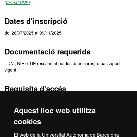
(format PDF)
Dates d'inscripció
del 28/07/2025 al 09/11/2025
Documentació requerida
- DNI, NIE o TIE (escanejat per les dues cares) o passaport
vigent
Requisits d'accés
- Tenir entre 25 i 64 anys.
- Tenir nacionalitat espanyola o residència fiscal a Espanya.
Aquest lloc web utilitza
- Grau en Veterinària.
cookies
Criteris de selecció
El web de la Universitat Autònoma de Barcelona