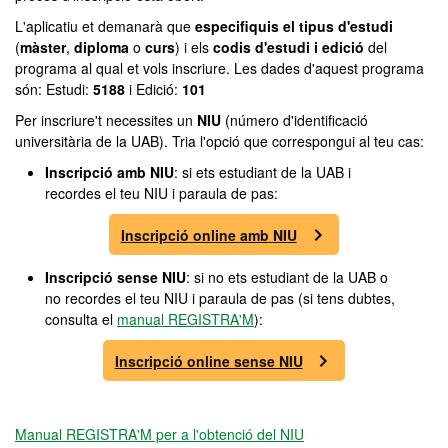
L'aplicatiu et demanarà que
especifiquis el tipus d'estudi
(
màster
,
diploma
o
curs
) i els
codis d'estudi i edició
del
programa al qual et vols inscriure. Les dades d'aquest programa
són: Estudi:
5188
i Edició:
101
Per inscriure't necessites un
NIU
(número d'identificació
universitària de la UAB). Tria l'opció que correspongui al teu cas:
Inscripció amb NIU
: si ets estudiant de la UAB i
recordes el teu NIU i paraula de pas:
Inscripció online amb NIU
Inscripció sense NIU
: si no ets estudiant de la UAB o
no recordes el teu NIU i paraula de pas (si tens dubtes,
consulta el
manual REGISTRA'M
):
Inscripció online sense NIU
Manual REGISTRA'M per a l'obtenció del NIU