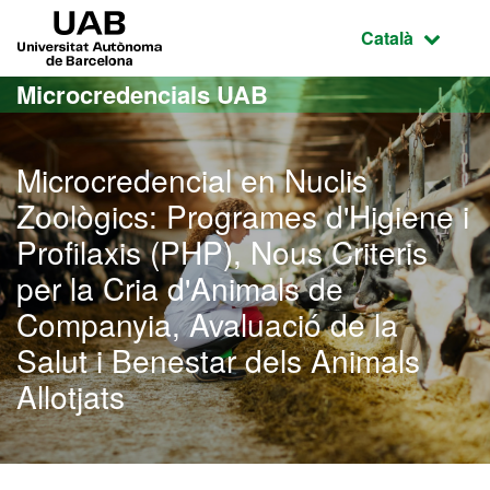
Ves al contingut principal
Ves a la navegació de la pàgina
UAB Universitat Autònoma de Barcelona
Idioma selecci
Català
Microcredencials UAB
Microcredencial en Nuclis
Zoològics: Programes d'Higiene i
Profilaxis (PHP), Nous Criteris
per la Cria d'Animals de
Companyia, Avaluació de la
Salut i Benestar dels Animals
Allotjats