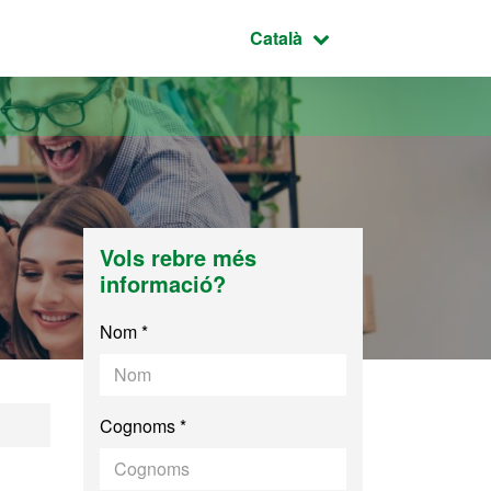
Idioma seleccionat:
Català
Vols rebre més
informació?
Nom *
Cognoms *