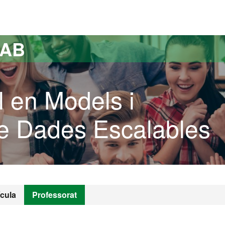
versitat Autònoma de Barcelona
UAB
l en Models i
de Dades Escalables
ícula
Professorat