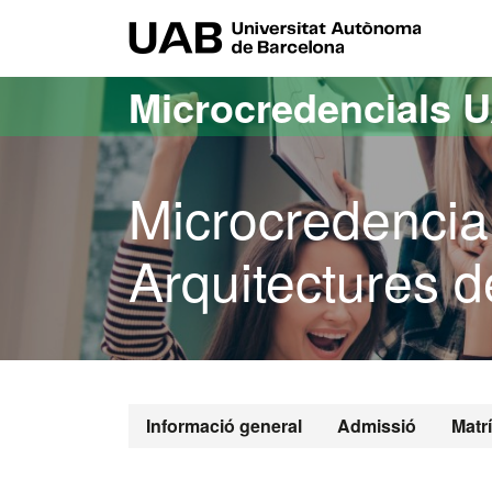
Ves al contingut principal
Ves a la navegació de la pàgina
UAB Uni
Microcredencials 
Microcredencia
Arquitectures 
Informació general
Admissió
Matr