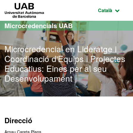
Ves al contingut principal
Ves a la navegació de la pàgina
UAB Universitat Autònoma de Barcelona
Idioma selecci
Català
Microcredencials UAB
Microcredencial en Lideratge i
Coordinació d'Equips i Projectes
Educatius: Eines per al seu
Desenvolupament
Direcció
Arnau Careta Plans