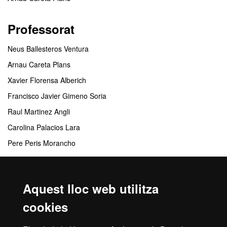
Professorat
Neus Ballesteros Ventura
Arnau Careta Plans
Xavier Florensa Alberich
Francisco Javier Gimeno Soria
Raul Martinez Angli
Carolina Palacios Lara
Pere Peris Morancho
Centres responsables
Aquest lloc web utilitza
Escola de Formació Permanent
cookies
Centres col·laboradors